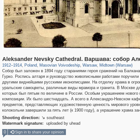
15,503
4,271
342
88
3,816
80
3,017
66
Aleksander Nevsky Cathedral. Варшава: собор А
1912
–
1914
,
Poland
,
Masovian Voivodeship
,
Warsaw
,
Midtown (Warsaw)
Собор был заложен в 1894 году стараниями героя сражений на Балкан
Гурко. Роспись алтаря и руководство живописными работами поручили
другими виднейшими русскими иконописцами. На отделку храма в огр
уральские самоцветы, различные виды мрамора и гранита. В Москве д
которых был пятым по величине в России. Особым украшением нового
композиции. Их было шестнадцать. А всего в Александро-Невском каф
предметов, представляющих художественную ценность мирового уровня
колокольни завершили за пять лет (к 1900 году), а украшение храма за
Shooting direction:
southeast

Watermark signature:
uploaded by uhead
0
Sign in to share your opinion