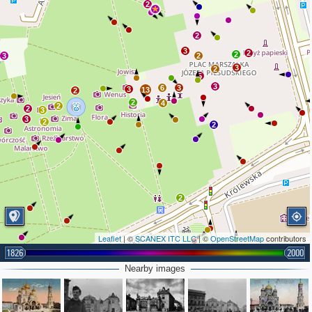
2
2
3
2
2
3
2
3
2
5
3
6
3
3
13
2
2
4
2
2
3
3
2
2
2
Leaflet
| ©
SCANEX ITC LLC
| ©
OpenStreetMap
contributors
1826
2000
3
Nearby images