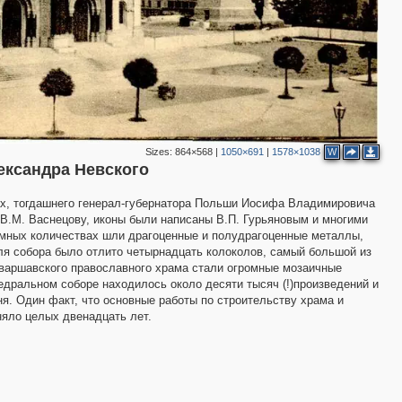
Sizes:
864×568
|
1050×691
|
1578×1038
W
лександра Невского
ах, тогдашнего генерал-губернатора Польши Иосифа Владимировича
 В.М. Васнецову, иконы были написаны В.П. Гурьяновым и многими
омных количествах шли драгоценные и полудрагоценные металлы,
ля собора было отлито четырнадцать колоколов, самый большой из
 варшавского православного храма стали огромные мозаичные
едральном соборе находилось около десяти тысяч (!)произведений и
. Один факт, что основные работы по строительству храма и
няло целых двенадцать лет.