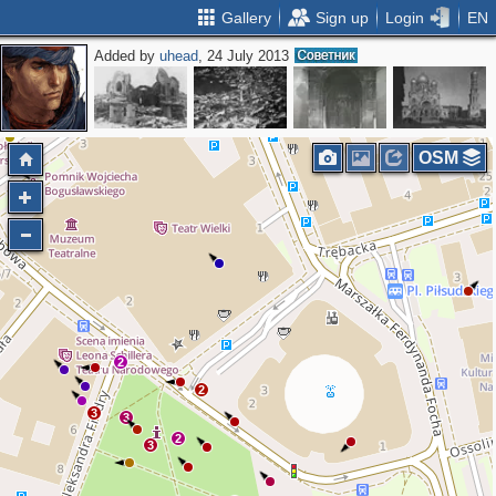
Gallery
Sign up
Login
EN
Added by
uhead
, 24 July 2013
OSM
2
2
3
3
2
3