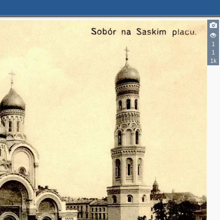
1
1
1k