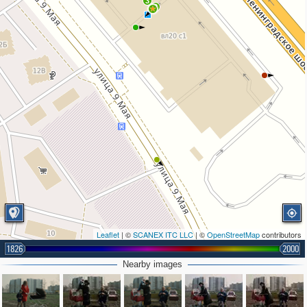
3
2
Leaflet
| ©
SCANEX ITC LLC
| ©
OpenStreetMap
contributors
1826
2000
Nearby images