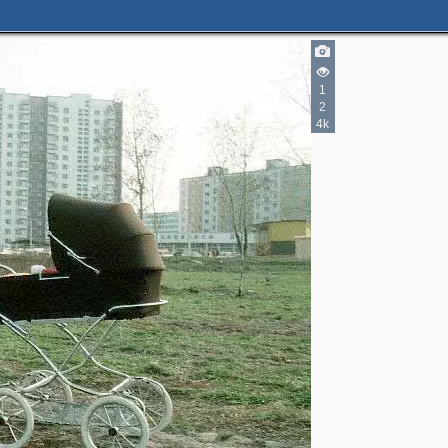
1
2
4k