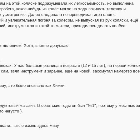
сям на этой коляске подразумевала их легкосъёмность, но выполнена
робега, какое-нибудь из колёс могло на ходу покинуть тележку и
у усмотрению. Далее следовала непереводимая игра слов с
 и увлекательная погоня за колесом, не выпуская из рук коляски, ещё
ий, инструментов и такой-то матери, приходилось делать колёса
ым явлением. Хотя, вполне допускаю.
2
ясках. У нас большая разница в возрасте (12 и 15 лет), на первой коляс
, сам, взял инструмент и заранее, ещё на новой, захомутал намертво все
ему, это было опознано как Химки.
родуктовый магазин. В советские годы он был "№1", поэтому у местных 
о негусто ).
вали.....всю жизнь здесь живу