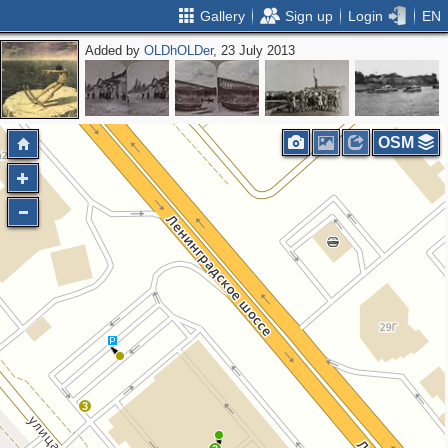
Gallery
Sign up
Login
EN
Added by
OLDhOLDer
, 23 July 2013
OSM
3