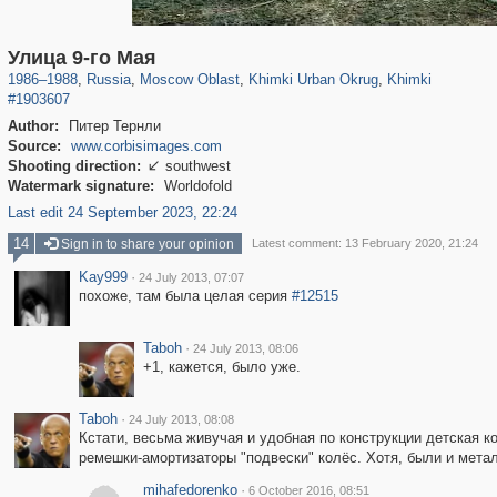
96,438
1,406,840
1,691
29,243
3,279
34
2,209
5
Улица 9-го Мая
1986
–
1988
,
Russia
,
Moscow Oblast
,
Khimki Urban Okrug
,
Khimki
#1903607
Author:
Питер Тернли
Source:
www.corbisimages.com
Shooting direction:
southwest

Watermark signature:
Worldofold
Last edit 24 September 2023, 22:24
14
Sign in to share your opinion
Latest comment: 13 February 2020, 21:24
Kay999
·
24 July 2013, 07:07
похоже, там была целая серия
#12515
Taboh
·
24 July 2013, 08:06
+1, кажется, было уже.
Taboh
·
24 July 2013, 08:08
Кстати, весьма живучая и удобная по конструкции детская ко
ремешки-амортизаторы "подвески" колёс. Хотя, были и метал
mihafedorenko
·
6 October 2016, 08:51