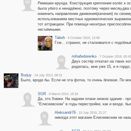
m
Ремешки ерунда. Конструкция крепления колёс к о
была убого и ненадёжно, поэтому через месяц-два п
изменить направление движения(качения) по своем
использованием местных идиоматических выражений
тот аттракцион. При помощи нехитрых приспособлен
несъёмными.
Taboh
·
6 October 2016, 12:06
Гхм... странно, не сталкивался с подобн
mihafedorenko
·
7 October 2016, 00:4
m
Двух сестёр откатал на таких кол
родилась, мне уже 15, и я гордо
Burjuy
·
24 July 2013, 08:31
Было, вроде бы. Если не эта фотка, то очень близкая. По мо
SGR
·
8 March 2014, 19:16
S
Да, это Химки. На заднем плане низкое здание - п
"Елисеевском" в годы перестройки, как и везде, был
Aleksandr76
·
19 July 2016, 21:27
A
никогда этот магазин Елисеевским не назы