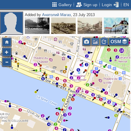
Gallery
Sign up
Login
EN
Added by
Анатолий Магаз
, 23 July 2013
3
4
2
4
2
OSM
2
3
3
18
2
2
2
3
5
4
3
2
2
2
6
4
6
2
4
3
5
2
7
2
4
5
5
3
4
2
3
4
2
3
5
2
4
2
4
2
9