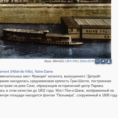
3
2
Sizes:
864×631
|
957×700
|
3525×2578
W
112
910
55
ement (Hôtel-de-Ville)
,
Notre-Dame
римечательных мест Франции" каталога, выпущенного "Детройт
2
4
е ранее находилась средневековая крепость Гран-Шатле, построенная
2
4
 острове на реке Сене, образующем исторический центр Парижа.
ась в этом качестве до 1802 года. Мост Пон-о-Шанж, изображенный на
центре площади находится фонтан "Пальмира", сооруженный в 1808 году
7
3