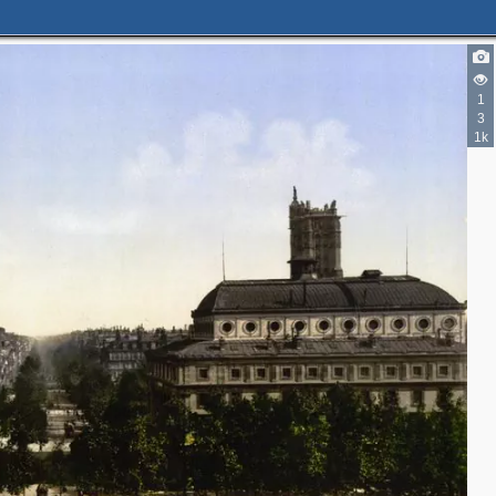
1
3
1k
2