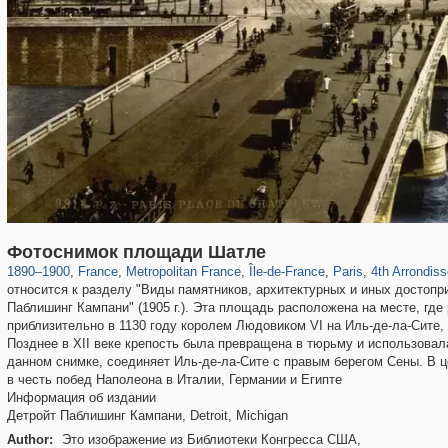
55,250
55,112
1,319
1,319
32,632
1,015
26,836
823
2,745
Фотоснимок площади Шатле
1890
–
1900
,
France
,
Metropolitan France
,
Île-de-France
,
Paris
,
4th Arrondiss
относится к разделу "Виды памятников, архитектурных и иных достоп
Паблишинг Кампани" (1905 г.). Эта площадь расположена на месте, гд
приблизительно в 1130 году королем Людовиком VI на Иль-де-ла-Сите,
Позднее в XII веке крепость была превращена в тюрьму и использовал
данном снимке, соединяет Иль-де-ла-Сите с правым берегом Сены. В 
в честь побед Наполеона в Италии, Германии и Египте
Информация об издании
Детройт Паблишинг Кампани, Detroit, Michigan
Author:
Это изображение из Библиотеки Конгресса США,