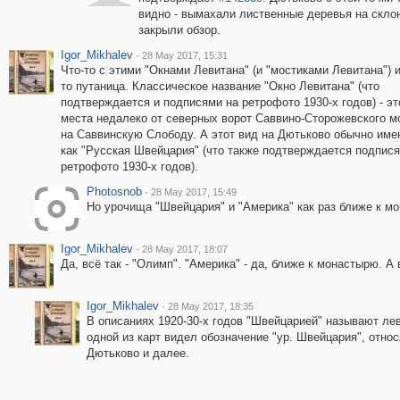
видно - вымахали лиственные деревья на скло
закрыли обзор.
Igor_Mikhalev
·
28 May 2017, 15:31
Что-то с этими "Окнами Левитана" (и "мостиками Левитана") и
то путаница. Классическое название "Окно Левитана" (что
подтверждается и подписями на ретрофото 1930-х годов) - эт
места недалеко от северных ворот Саввино-Сторожевского м
на Саввинскую Слободу. А этот вид на Дютьково обычно име
как "Русская Швейцария" (что также подтверждается подпис
ретрофото 1930-х годов).
Photosnob
·
28 May 2017, 15:49
Но урочища "Швейцария" и "Америка" как раз ближе к мо
Igor_Mikhalev
·
28 May 2017, 18:07
Да, всё так - "Олимп". "Америка" - да, ближе к монастырю. А
Igor_Mikhalev
·
28 May 2017, 18:35
В описаниях 1920-30-х годов "Швейцарией" называют лев
одной из карт видел обозначение "ур. Швейцария", отно
Дютьково и далее.