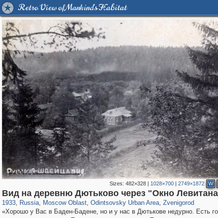
Retro View of Mankind's Habitat
Sizes:
482×328
|
1028×700
|
2749×1872
W
96,615
1,407,363
1,691
29,248
7,042
194
3,338
118
Вид на деревню Дютьково через "Окно Левитана
1933
,
Russia
,
Moscow Oblast
,
Odintsovsky Urban Area
,
Zvenigorod
«Хорошо у Вас в Баден-Бадене, но и у нас в Дютькове недурно. Есть го