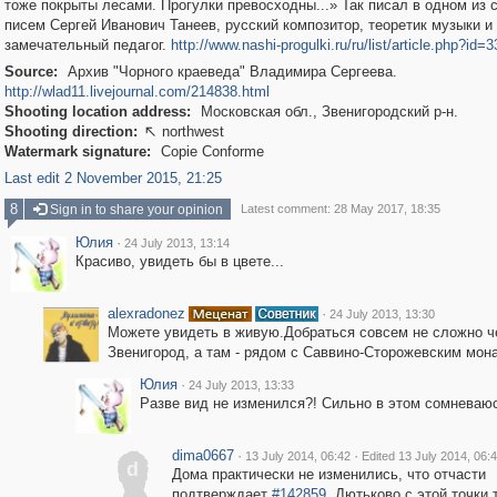
тоже покрыты лесами. Прогулки превосходны...» Так писал в одном из 
писем Сергей Иванович Танеев, русский композитор, теоретик музыки и
замечательный педагог.
http://www.nashi-progulki.ru/ru/list/article.php?id=
Source:
Архив "Чорного краеведа" Владимира Сергеева.
http://wlad11.livejournal.com/214838.html
Shooting location address:
Московская обл., Звенигородский р-н.
Shooting direction:
northwest

Watermark signature:
Copie Conforme
Last edit 2 November 2015, 21:25
8
Sign in to share your opinion
Latest comment: 28 May 2017, 18:35
Юлия
·
24 July 2013, 13:14
Красиво, увидеть бы в цвете...
alexradonez
·
24 July 2013, 13:30
Можете увидеть в живую.Добраться совсем не сложно ч
Звенигород, а там - рядом с Саввино-Сторожевским мон
Юлия
·
24 July 2013, 13:33
Разве вид не изменился?! Сильно в этом сомневаю
dima0667
·
·
13 July 2014, 06:42
Edited 13 July 2014, 06:
d
Дома практически не изменились, что отчасти
подтверждает
#142859
. Дютьково с этой точки 