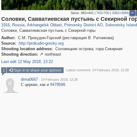
Sizes:
482×441
|
763×700
|
3362×3084
W
1,406,907
11,820
246
29,248
1,526
48
1,018
39
Соловки, Савватиевская пустынь с Секирной го
1916
,
Russia
,
Arkhangelsk Oblast
,
Primorsky District AO
,
Solovetsky Islan
Соловки, Савватиевская пустынь с Секирной горы
Author:
С.М. Прокудин-Горский (реставрация В. Ратникова)
Source:
http://prokudin-gorsky.org
Shooting location address:
Соловецкие острова, гора Секирная
Shooting direction:
northeast

Last edit 12 May 2018, 13:22
1
Sign in to share your opinion
Latest comment: 14 February 2018, 12:28
dima0667
·
14 February 2018, 12:28
d
С церкви, как и
#479599
.