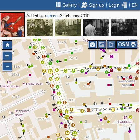
Gallery
Sign up
Login
EN
Added by
rothast
, 3 February 2010
3
4
2
2
2
2
3
OSM
3
3
3
2
7
2
3
3
3
6
4
2
2
3
2
12
2
2
2
5
8
9
5
4
6
2
3
3
5
8
8
3
4
7
2
15
5
7
3
6
13
12
5
9
21