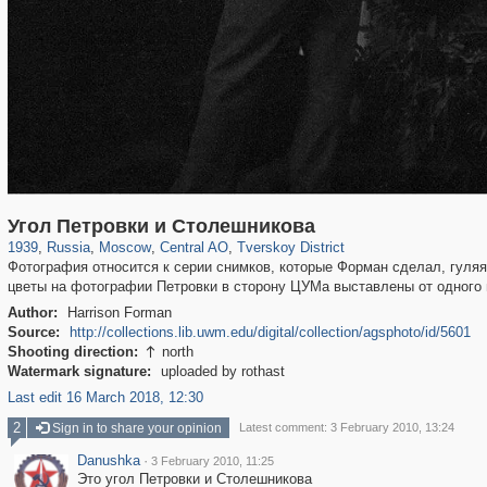
319,864
1,406,803
160,012
8,286
29,243
5,916
53,052
2,283
Угол Петровки и Столешникова
1939
,
Russia
,
Moscow
,
Central AO
,
Tverskoy District
Фотография относится к серии снимков, которые Форман сделал, гуляя
цветы на фотографии Петровки в сторону ЦУМа выставлены от одного м
Author:
Harrison Forman
Source:
http://collections.lib.uwm.edu/digital/collection/agsphoto/id/5601
Shooting direction:
north

Watermark signature:
uploaded by rothast
Last edit 16 March 2018, 12:30
2
Sign in to share your opinion
Latest comment: 3 February 2010, 13:24
Danushka
·
3 February 2010, 11:25
Это угол Петровки и Столешникова