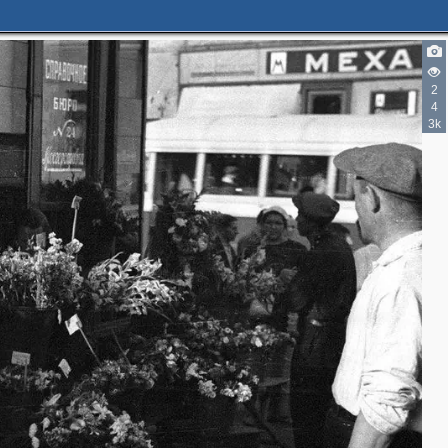
2
4
3k
3
4