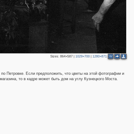
3
4
3
Sizes:
864×587
|
1029×700
|
1280×871
W
 по Петровке. Если предположить, что цветы на этой фотографии и
агазина, то в кадре может быть дом на углу Кузнецкого Моста.
2
3
2
6
2
6
2