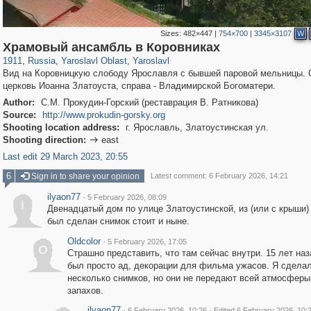
Sizes:
482×447
|
754×700
|
3345×3107
W
24,605
1,406,672
1,109
29,243
8,345
200
Храмовый ансамбль в Коровниках
1911
,
Russia
,
Yaroslavl Oblast
,
Yaroslavl
Вид на Коровницкую слободу Ярославля с бывшей паровой мельницы. 
церковь Иоанна Златоуста, справа - Владимирской Богоматери.
Author:
С.М. Прокудин-Горский (реставрация В. Ратникова)
Source:
http://www.prokudin-gorsky.org
Shooting location address:
г. Ярославль, Златоустинская ул.
Shooting direction:
east

Last edit 29 March 2023, 20:55
6
Sign in to share your opinion
Latest comment: 6 February 2026, 14:21
ilyaon77
·
5 February 2026, 08:09
i
Двенадцатый дом по улице Златоустинской, из (или с крыши)
был сделан снимок стоит и ныне.
Oldcolor
·
5 February 2026, 17:05
O
Страшно представить, что там сейчас внутри. 15 лет наз
был просто ад, декорации для фильма ужасов. Я сдела
несколько снимков, но они не передают всей атмосферы
запахов.
ilyaon77
·
·
6 February 2026, 10:26
Edited 6 February 2026, 10: