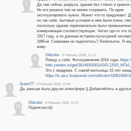
i
Да там сейчас разруха, здание без стёкол и кровля 
Но его решили тем не менее сохранить. По идее
эксплуатировать нужно. Может что-то придумают. 
он так себе, бытовые условия в нём были очень тя
поскольку здание первоначально было промышленн
коммуникации соответствующие. Читал где-то что п
1917 году, а по данным историко-культурной эксперт
1885-м. Снимками не поделитесь? Любопытно. Я не
живу.
Oldcolor
·
6 February 2026, 12:12
O
Поищу у себя. Фотосравнение 2016 года:
https:
fotki.yandex.ru/get/361493/50014243.125/0_f47b1
Это с квадрика. С самой мельницы 15 лет наза
https://ic.pics.livejournal.com/oldcolor/18362456/
ilyaon77
·
6 February 2026, 13:40
i
Да, раньше была другая атмосфера )) Добавляйтесь в друзья,
Oldcolor
·
6 February 2026, 14:21
O
Подписался))