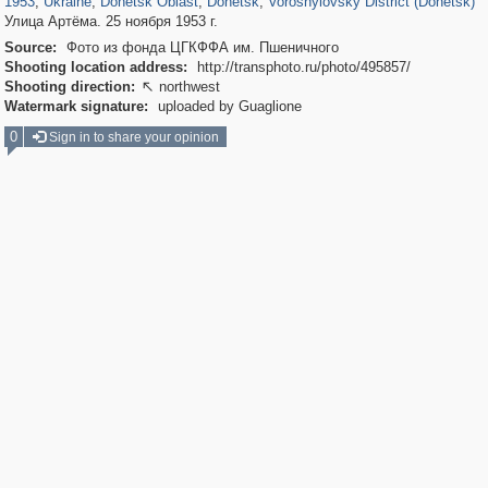
1953
,
Ukraine
,
Donetsk Oblast
,
Donetsk
,
Voroshylovsky District (Donetsk)
Улица Артёма. 25 ноября 1953 г.
Source:
Фото из фонда ЦГКФФА им. Пшеничного
Shooting location address:
http://transphoto.ru/photo/495857/
Shooting direction:
northwest

Watermark signature:
uploaded by Guaglione
0
Sign in to share your opinion