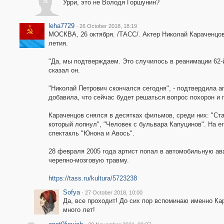
s
Урри, это не Володя Горшунин?
leha7729
·
26 October 2018, 18:19
МОСКВА, 26 октября. /ТАСС/. Актер Николай Караченцов 
летия.
"Да, мы подтверждаем. Это случилось в реанимации 62-й
сказал он.
"Николай Петрович скончался сегодня", - подтвердила а
добавила, что сейчас будет решаться вопрос похорон и
Караченцов снялся в десятках фильмов, среди них: "Стар
который лопнул", "Человек с бульвара Капуцинов". На е
спектакль "Юнона и Авось".
28 февраля 2005 года артист попал в автомобильную ав
черепно-мозговую травму.
https://tass.ru/kultura/5723238
Sofya
·
27 October 2018, 10:00
Да, все проходит! До сих пор вспоминаю именно Кар
много лет!