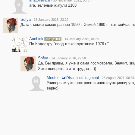
anat0lievich
·
30 November 2021, 00:37
a
ага, зеленые жигули 2103
Sofya
·
13 January 2016, 23:22
Дата съемки самое раннее 1980 г. Зимой 1980 г., как сейчас 
Aachick
·
14 January 2016, 04:59
По Кадастру "ввод в эксплуатацию 1976 г.".
Sofya
·
14 January 2016, 22:58
Да, Вы правы, я уже и сама посмотрела. Значит, зим
Хотя поверить в это трудно... ))
Mester
·
·
Discussed fragment
23 August 2021, 06:31
M
Универсам уже построен и явно функционирует
верно)