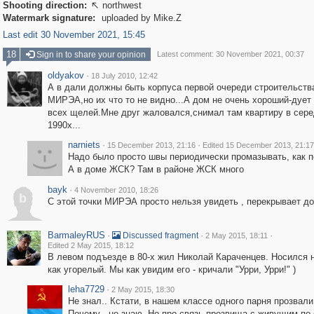
Shooting direction:
northwest

Watermark signature:
uploaded by Mike.Z
Last edit 30 November 2021, 15:45
18
Sign in to share your opinion
Latest comment: 30 November 2021, 00:37
oldyakov
·
18 July 2010, 12:42
А в дали должны быть корпуса первой очереди строительств
МИРЭА,но их что то не видно...А дом не очень хороший-дует 
всех щелей.Мне друг жаловался,снимал там квартиру в сер
1990х...
narniets
·
·
15 December 2013, 21:16
Edited 15 December 2013, 21:17
Надо было просто швы периодически промазывать, как п
А в доме ЖСК? Там в районе ЖСК много
bayk
·
4 November 2010, 18:26
b
C этой точки МИРЭА просто нельзя увидеть , перекрывает до
BarmaleyRUS
·
·
·
Discussed fragment
2 May 2015, 18:11
Edited 2 May 2015, 18:12
В левом подъезде в 80-х жил Николай Караченцев. Носился 
как угорелый. Мы как увидим его - кричали "Урри, Урри!" )
leha7729
·
2 May 2015, 18:30
Не знал.. Кстати, в нашем классе одного парня прозвали 
Почему - не знаю. Но про связь прозвища с живущим по