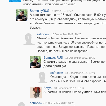
исполнителем этой роли не слышал.
BarmaleyRUS
·
2 May 2015, 18:37
А ещё там жил некто "Веник". Спился рано. В 90-х 
его бомжующим у юго-западной, клянчащим мелочь
его была большим человеком в генпрокуратуре. Вот
бывает...
safronow
·
18 December 2017, 10:23
s
"Веник" - Костя Венёвцев. Несколько лет его н
но, что удивительно, в 80-е он употреблял не т
спиртное, но... Вроде как завязал. Работал, но
Последние лет 5 я его не встречал.
BarmaleyRUS
·
18 December 2017, 10:30
C таким стажем не завязывают. Временно с
долго протянул.
safronow
·
18 December 2017, 10:40
s
Обычно да... Когда, я его встречал, т
если бы был жив. Немного скрасил бы
Sofya
·
18 December 2017, 16:06
А, помню. В нашей школе учился. Был при
safronow
·
18 December 2017, 10:20