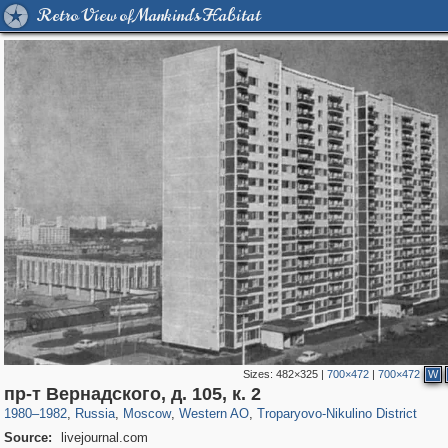
Retro View of Mankind's Habitat
Sizes:
482×325
|
700×472
|
700×472
W
319,861
1,406,840
8,286
27,129
29,243
310
2,259
7
пр-т Вернадского, д. 105, к. 2
1980
–
1982
,
Russia
,
Moscow
,
Western AO
,
Troparyovo-Nikulino District
Source:
livejournal.com