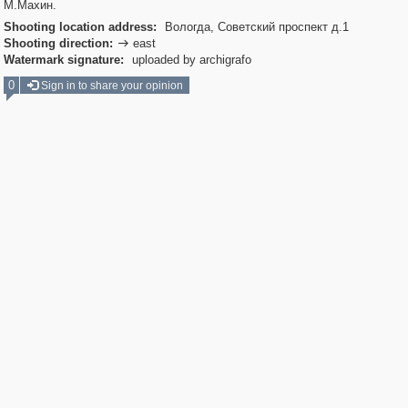
М.Махин.
Shooting location address:
Вологда, Советский проспект д.1
Shooting direction:
east

Watermark signature:
uploaded by archigrafo
0
Sign in to share your opinion