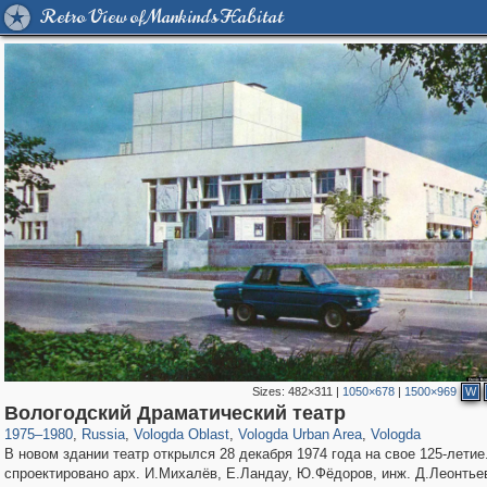
Retro View of Mankind's Habitat
Sizes:
482×311
|
1050×678
|
1500×969
W
1,407,712
9,964
295
29,262
3,961
91
3,922
91
Вологодский Драматический театр
1975
–
1980
,
Russia
,
Vologda Oblast
,
Vologda Urban Area
,
Vologda
В новом здании театр открылся 28 декабря 1974 года на свое 125-летие
спроектировано арх. И.Михалёв, Е.Ландау, Ю.Фёдоров, инж. Д.Леонтье