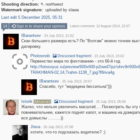
Shooting direction:
northwest

Watermark signature:
uploaded by slawa
Last edit 5 December 2025, 05:31
14
Sign in to share your opinion
Latest comment: 12 August 2014, 22:07
IBarantsev
·
23 July 2013, 21:52
Скан большего размера есть? По "Волгам" можно точнее выс
датировку.
Photosnob
·
·
Discussed fragment
23 July 2013, 23:02
Первенство мира по фехтованию - это 66-й год
http://fotosoyuz.ru/preview/600x600-p2owd7/pz/ohrv9r/600x6
TRAKHMAN-02,14,Trahm-1138_7.jpg?f8riva4g
IBarantsev
·
25 July 2013, 20:57
Спасибо, тут "медицина бессильна")))
Istorik
·
·
Discussed fragment
26 July 2013, 05:09
Жалко, что нельзя увеличить масштаб.... Посмотреть бы эту
повнимательнее, кажется поднят капот, и машина на домкрате
все домыслы ..........))
JIexa
·
26 July 2013, 07:08
хотите, что-то подсказать водителю? ;)