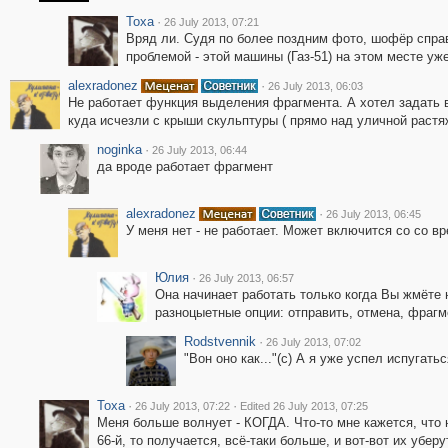
Toxa
·
26 July 2013, 07:21
Вряд ли. Судя по более поздним фото, шофёр спра
проблемой - этой машины (Газ-51) на этом месте уже н
alexradonez
·
26 July 2013, 06:03
Не работает функция выделения фрагмента. А хотел задать в
куда исчезли с крыши скульптуры ( прямо над уличной растя
noginka
·
26 July 2013, 06:44
да вроде работает фрагмент
alexradonez
·
26 July 2013, 06:45
У меня нет - не работает. Может включится со со в
Юлия
·
26 July 2013, 06:57
Она начинает работать только когда Вы жмёте 
разноцыетные опции: отправить, отмена, фрагм
Rodstvennik
·
26 July 2013, 07:02
"Вон оно как..."(с) А я уже успел испугать
Toxa
·
·
26 July 2013, 07:22
Edited 26 July 2013, 07:25
Меня больше волнует - КОГДА. Что-то мне кажется, что н
66-й, то получается, всё-таки больше, и вот-вот их уберут