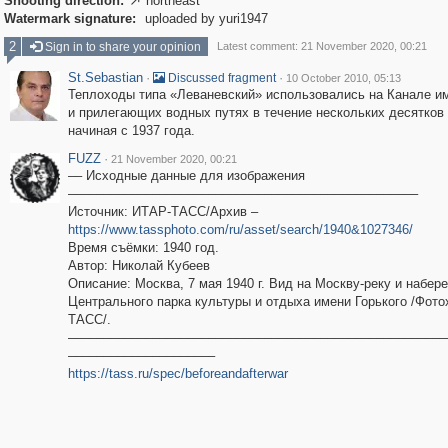
Shooting direction:
northeast

Watermark signature:
uploaded by yuri1947
2
Sign in to share your opinion
Latest comment: 21 November 2020, 00:21
St.Sebastian
·
·
Discussed fragment
10 October 2010, 05:13
Теплоходы типа «Леваневский» использовались на Канале и
и прилегающих водных путях в течение нескольких десятков
начиная с 1937 года.
FUZZ
·
21 November 2020, 00:21
–– Исходные данные для изображения
––––––––––––––––––––––––––––––––––––––––––––––––––
Источник: ИТАР-ТАСС/Архив –
https://www.tassphoto.com/ru/asset/search/1940&1027346/
Время съёмки: 1940 год.
Автор: Николай Кубеев
Описание: Москва, 7 мая 1940 г. Вид на Москву-реку и набе
Центрального парка культуры и отдыха имени Горького /Фото
ТАСС/.
––––––––––––––––––––––––––––––––––––––––––––––––––––––
–––––––––––––––––––––
https://tass.ru/spec/beforeandafterwar