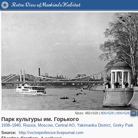
Retro View of Mankind's Habitat
Sizes:
482×318
|
800×528
|
800×528
W
319,861
1,406,837
160,009
8,286
29,243
5,916
13,378
458
2,763
8
Парк культуры им. Горького
1938
–
1940
,
Russia
,
Moscow
,
Central AO
,
Yakimanka District
,
Gorky Park
Source:
http://victorprofessor.livejournal.com