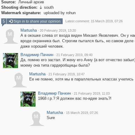
Source:
Личный архив
Shooting direction:
south

Watermark signature:
uploaded by rohun
5
Sign in to share your opinion
Latest comment: 15 March 2019, 07:26
Martusha
·
20 February 2019, 13:20
M
А в окошке слева от входа виден Михаил Яковлевич. Он у на
вроде охранника был. Строгим пытался быть, но самом деле
даже хороший человек.
Владимир Пачкин
·
21 February 2019, 09:40
Да, помню его застал. И жену его Анну (а вот отчество забыл)
моему она типа гардеробщицы была?
Martusha
·
21 February 2019, 10:47
M
Ее не помню, хотя мы в параллельных классах учились
Владимир Пачкин
·
21 February 2019, 11:03
1968 г.р.? Я должен вас по-идее знать?!
Martusha
·
15 March 2019, 07:26
M
Sure