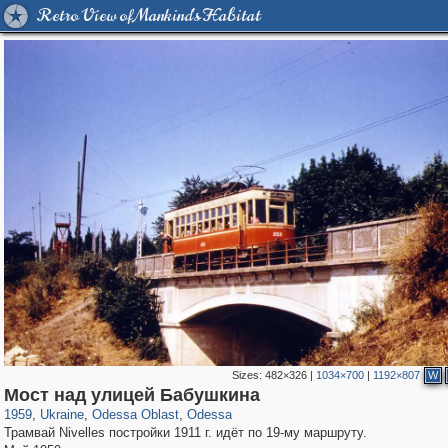
Retro View of Mankind's Habitat
Sizes:
482×326
|
1034×700
|
1192×807
W
10,529
135,349
181
2,358
9,185
148
Мост над улицей Бабушкина
1959
,
Ukraine
,
Odessa Oblast
,
Odessa
Трамвай Nivelles постройки 1911 г. идёт по 19-му маршруту.