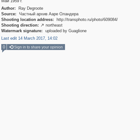
Май 1959 г.
Author:
Ray Degroote
Source:
Частный архив Ааре Оландера
Shooting location address:
http://transphoto.ru/photo/609084/
Shooting direction:
northeast

Watermark signature:
uploaded by Guaglione
Last edit 14 March 2017, 14:02
0
Sign in to share your opinion