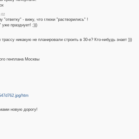
рх
:02
 "ответку" - вижу, что глюки "растворились" !
 уже празднует! ;)))
рассу никакую не планировали строить в 30-е? Кто-нибудь знает )))
ого генплана Москвы
b4547d762.jpg/htm
мами новую дорогу!