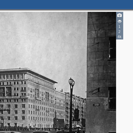
1
2
2
4k
2