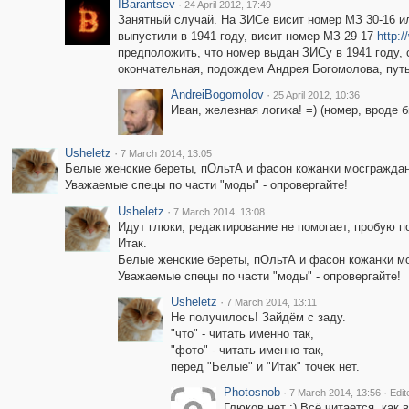
IBarantsev
·
24 April 2012, 17:49
Занятный случай. На ЗИСе висит номер МЗ 30-16 ил
выпустили в 1941 году, висит номер МЗ 29-17
http:/
предположить, что номер выдан ЗИСу в 1941 году, 
окончательная, подождем Андрея Богомолова, путь
AndreiBogomolov
·
25 April 2012, 10:36
Иван, железная логика! =) (номер, вроде б
Usheletz
·
7 March 2014, 13:05
Белые женские береты, пОльтА и фасон кожанки мосграждани
Уважаемые спецы по части "моды" - опровергайте!
Usheletz
·
7 March 2014, 13:08
Идут глюки, редактирование не помогает, пробую по
Итак.
Белые женские береты, пОльтА и фасон кожанки мо
Уважаемые спецы по части "моды" - опровергайте!
Usheletz
·
7 March 2014, 13:11
Не получилось! Зайдём с заду.
"что" - читать именно так,
"фото" - читать именно так,
перед "Белые" и "Итак" точек нет.
Photosnob
·
·
7 March 2014, 13:56
Edit
Глюков.нет :) Всё читается, как 