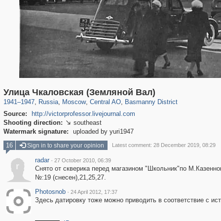
319,780
1,406,423
159,978
8,286
29,243
5,916
13,198
520
Улица Чкаловская (Земляной Вал)
1941
–
1947
,
Russia
,
Moscow
,
Central AO
,
Basmanny District
Source:
http://victorprofessor.livejournal.com
Shooting direction:
southeast

Watermark signature:
uploaded by yuri1947
16
Sign in to share your opinion
Latest comment: 28 December 2019, 08:29
radar
·
27 October 2010, 06:39
r
Снято от скверика перед магазином "Школьник"по М.Казенно
№:19 (снесен),21,25,27.
Photosnob
·
24 April 2012, 17:37
Здесь датировку тоже можно приводить в соответствие с ис