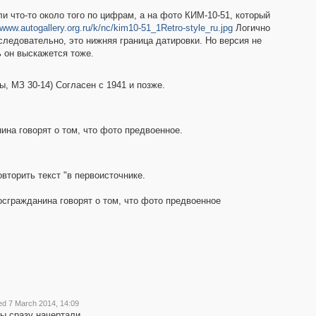
и что-то около того по цифрам, а на фото КИМ-10-51, который
/www.autogallery.org.ru/k/nc/kim10-51_1Retro-style_ru.jpg
Логично
следовательно, это нижняя граница датировки. Но версия не
 он выскажется тоже.
ы, МЗ 30-14) Согласен с 1941 и позже.
на говорят о том, что фото предвоенное.
вторить текст "в первоисточнике.
сгражданина говорят о том, что фото предвоенное
ed 7 March 2014, 14:09
вы сразу начертали.