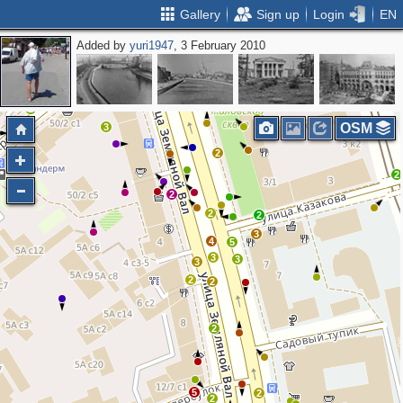
Gallery
Sign up
Login
EN
Added by
yuri1947
, 3 February 2010
6
3
6
2
4
4
2
5
6
4
2
5
4
2
2
6
2
4
2
OSM
3
2
2
2
2
2
3
4
5
3
3
3
2
2
2
5
2
2