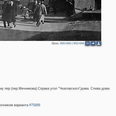
Sizes:
800×566
|
800×566
W
му пер (пер.Мечникова).Справа угол "Чкаловского"дома. Слева дома
точником варианта
#75689