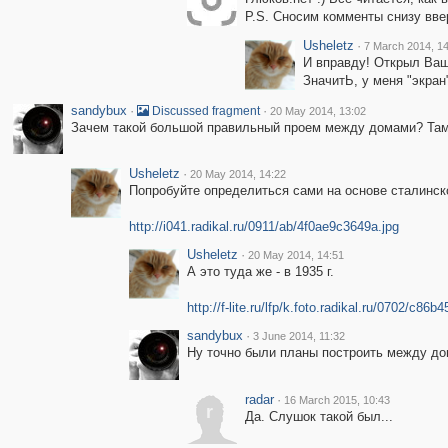
P.S. Сносим комменты снизу вве
Usheletz
·
7 March 2014, 14
И вправду! Открыл Вашу
ЗначитЬ, у меня "экран"
sandybux
·
·
Discussed fragment
20 May 2014, 13:02
Зачем такой большой правильный проем между домами? Там т
Usheletz
·
20 May 2014, 14:22
Попробуйте определиться сами на основе сталинск
http://i041.radikal.ru/0911/ab/4f0ae9c3649a.jpg
Usheletz
·
20 May 2014, 14:51
А это туда же - в 1935 г.
http://f-lite.ru/lfp/k.foto.radikal.ru/0702/c86
sandybux
·
3 June 2014, 11:32
Ну точно были планы построить между до
radar
·
16 March 2015, 10:43
r
Да. Слушок такой был...