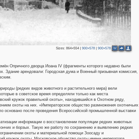
2
5
2
7
6
6
Sizes:
864×554
|
900×578
|
900×578
W
ремён Опричного дворца Иоана IV (фрагменты которого недавно были
х. Здание арендовали: Городская дума и Военный призывная комиссия,
вским.
природы (редких видов животного и растительного мира) вели
2
которые в советское время определяли только как места
вский кружок правильной охоты», находившийся в Охотном ряду,
чением охоты на них. «Императорское общество размножения охотничьих
ло основано после проведения Всероссийской промышленной выставки
матизации информации о восстановлении популяции редких животных
ончих и борзых. Такую же работу по сохранению и выявлению редких
 ограничении охоты и материальной помощи Зоосаду и
кий кружок охоты, Московское общество охоты имени императора