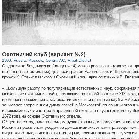
319,780
1,406,336
159,978
8,286
29,243
5,916
13,485
356
Охотничий клуб (вариант №2)
1903
,
Russia
,
Moscow
,
Central AO
,
Arbat District
О здании на Воздвиженке (владение 4) можно рассказать многое: от в
выявлены в этом здании) до эпохи графов Разумовских и Шереметьевы
кружок К. Станиславского и Охотничий клуб, ярко описанный В. Гиляро
«...Большую работу по популяризации естественных наук, сохранения 
московские охотничьи клубы, возникшие во второй половине XIX века, 
времяпрепровождения аристократии или как спортивные клубы. «Моско
занимался сохранением диких зверей в Московской губернии и ограни
и промысловых животных и правильной охоты» на Кузнецком мосту бы
1872 года на основе Охотничьего отдела.
Общество сотрудничало с рядом вузов страны для получения и систе
России и правильным уходом за домашними животными, разведением г
видов животных, в частности птиц и рыб, пресмыкающихся в губернии,
естественнонаучным учреждениям Университета оказывали: Тургеневс