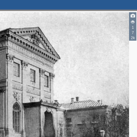
1
7
2k
2