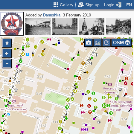
Gallery
Sign up
Login
EN
Added by
Danushka
, 3 February 2010
2
5
9
2
3
3
4
3
3
3
2
2
13
3
2
7
10
12
2
5
2
2
2
6
2
OSM
2
5
4
3
2
2
2
3
2
4
4
2
2
6
2
2
3
4
2
9
2
2
10
2
5
3
2
2
2
3
2
2
4
3
3