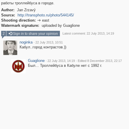
работы троллейбуса в городе.
Author:
Jan Zrzavỷ
Source:
http://transphoto.ru/photo/544145/
Shooting direction:
east

Watermark signature:
uploaded by Guaglione
2
Sign in to share your opinion
Latest comment: 22 July 2013, 14:19
noginka
·
22 July 2013, 10:51
Кабул..город контрастов.))
Guaglione
·
·
22 July 2013, 14:19
Edited 8 December 2013, 22:17
Был... Троллейбуса в Кабуле нет с 1992 г.