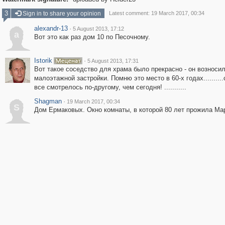
3
Sign in to share your opinion
Latest comment: 19 March 2017, 00:34
alexandr-13
·
5 August 2013, 17:12
a
Вот это как раз дом 10 по Песочному.
Istorik
·
5 August 2013, 17:31
Вот такое соседство для храма было прекрасно - он возноси
малоэтажной застройки. Помню это место в 60-х годах.........
все смотрелось по-другому, чем сегодня! ...........
Shagman
·
19 March 2017, 00:34
S
Дом Ермаковых. Окно комнаты, в которой 80 лет прожила Ма