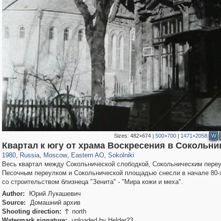
Sizes:
482×674
|
500×700
|
1471×2058
W
319,779
1,406,144
8,286
20,925
29,243
306
5,622
49
Квартал к югу от храма Воскресения в Сокольни
1980
,
Russia
,
Moscow
,
Eastern AO
,
Sokolniki
Весь квартал между Сокольнической слободкой, Сокольническим пере
Песочным переулком и Сокольнической площадью снесли в начале 80-х
со строительством близнеца "Зенита" - "Мира кожи и меха".
Author:
Юрий Лукашевич
Source:
Домашний архив
Shooting direction:
north

Watermark signature:
uploaded by Helder23