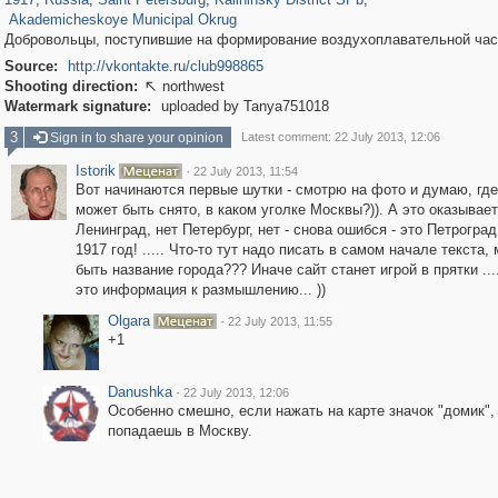
Akademicheskoye Municipal Okrug
Добровольцы, поступившие на формирование воздухоплавательной час
Source:
http://vkontakte.ru/club998865
Shooting direction:
northwest

Watermark signature:
uploaded by Tanya751018
3
Sign in to share your opinion
Latest comment: 22 July 2013, 12:06
Istorik
·
22 July 2013, 11:54
Вот начинаются первые шутки - смотрю на фото и думаю, где
может быть снято, в каком уголке Москвы?)). А это оказывае
Ленинград, нет Петербург, нет - снова ошибся - это Петроград
1917 год! ..... Что-то тут надо писать в самом начале текста,
быть название города??? Иначе сайт станет игрой в прятки .......
это информация к размышлению... ))
Olgara
·
22 July 2013, 11:55
+1
Danushka
·
22 July 2013, 12:06
Особенно смешно, если нажать на карте значок "домик",
попадаешь в Москву.