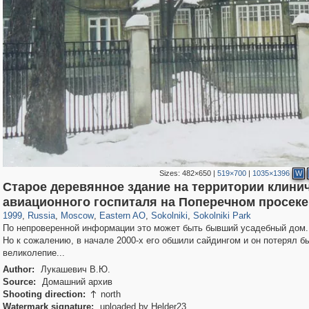
Sizes:
482×650
|
519×700
|
1035×1396
W
Старое деревянное здание на территории клини
319,861
1,406,934
8,286
20,939
29,248
306
5,623
49
2,775
6
авиационного госпиталя на Поперечном просеке
1999
,
Russia
,
Moscow
,
Eastern AO
,
Sokolniki
,
Sokolniki Park
По непроверенной информации это может быть бывший усадебный дом.
Но к сожалению, в начале 2000-х его обшили сайдингом и он потерял б
великолепие...
Author:
Лукашевич В.Ю.
Source:
Домашний архив
Shooting direction:
north

Watermark signature:
uploaded by Helder23