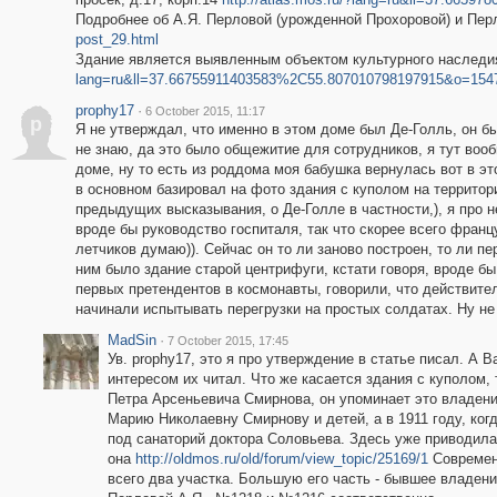
Подробнее об А.Я. Перловой (урожденной Прохоровой) и Пе
post_29.html
Здание является выявленным объектом культурного наслед
lang=ru&ll=37.66755911403583%2C55.807010798197915&o=15
prophy17
·
6 October 2015, 11:17
p
Я не утверждал, что именно в этом доме был Де-Голль, он бы
не знаю, да это было общежитие для сотрудников, я тут воо
доме, ну то есть из роддома моя бабушка вернулась вот в эт
в основном базировал на фото здания с куполом на территор
предыдущих высказывания, о Де-Голле в частности,), я про не
вроде бы руководство госпиталя, так что скорее всего франц
летчиков думаю)). Сейчас он то ли заново построен, то ли пе
ним было здание старой центрифуги, кстати говоря, вроде бы
первых претендентов в космонавты, говорили, что действите
начинали испытывать перегрузки на простых солдатах. Ну не
MadSin
·
7 October 2015, 17:45
Ув. prophy17, это я про утверждение в статье писал. А
интересом их читал. Что же касается здания с куполом,
Петра Арсеньевича Смирнова, он упоминает это владени
Марию Николаевну Смирнову и детей, а в 1911 году, ко
под санаторий доктора Соловьева. Здесь уже приводила
она
http://oldmos.ru/old/forum/view_topic/25169/1
Современ
всего два участка. Большую его часть - бывшее владен