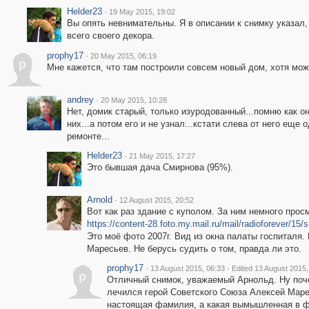
Helder23
·
19 May 2015, 19:02
Вы опять невнимательны. Я в описании к снимку указал,
всего своего декора.
prophy17
·
20 May 2015, 06:19
p
Мне кажется, что там построили совсем новый дом, хотя мож
andrey
·
20 May 2015, 10:28
Нет, домик старый, только изуродованный...помню как о
них...а потом его и не узнал...кстати слева от него еще 
ремонте...
Helder23
·
21 May 2015, 17:27
Это бывшая дача Смирнова (95%).
Arnold
·
12 August 2015, 20:52
Вот как раз здание с куполом. За ним немного про
https://content-28.foto.my.mail.ru/mail/radioforever/15/s
Это моё фото 2007г. Вид из окна палаты госпиталя.
Маресьев. Не берусь судить о том, правда ли это.
prophy17
·
·
13 August 2015, 06:33
Edited 13 August 2015,
p
Отличный снимок, уважаемый Арнольд. Ну поче
лечился герой Советского Союза Алексей Марес
настоящая фамилия, а какая вымышленная в ф