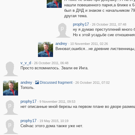
нашли повешенного парня,а ближе к 6
был в ДНД и знаком с начальником 7
другая тема.
prophy17
·
26 October 2011, 07:48
p
ну я думаю преступлений много 
Но к этой усадьбе сие отношения
andrey
·
10 November 2011, 02:26
Виноват,ошибся...не древние лиственницы
v_v_d
·
26 October 2011, 06:48
Просто вспомнилось. Звали ее Инга.
andrey
·
·
Discussed fragment
26 October 2011, 07:02
Тополь.
prophy17
·
9 November 2011, 09:53
p
нет описанные мной березы на первом плане во дворе размещ
prophy17
·
19 May 2015, 10:19
p
Сейчас этого дома также уже нет.