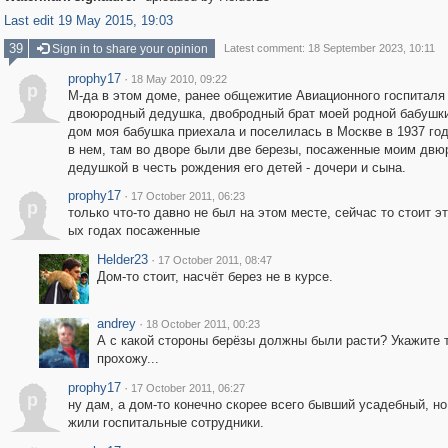
Last edit 19 May 2015, 19:03
39
Sign in to share your opinion
Latest comment: 18 September 2023, 10:11
prophy17
·
18 May 2010, 09:22
p
М-да в этом доме, ранее общежитие Авиационного госпиталя
двоюродный дедушка, двобродный брат моей родной бабушки
дом моя бабушка приехала и поселилась в Москве в 1937 го
в нем, там во дворе были две березы, посаженные моим дв
дедушкой в честь рождения его детей - дочери и сына.
prophy17
·
17 October 2011, 06:23
p
только что-то давно не был на этом месте, сейчас то стоит эт
ых годах посаженные
Helder23
·
17 October 2011, 08:47
Дом-то стоит, насчёт берез не в курсе.
andrey
·
18 October 2011, 00:23
А с какой стороны берёзы должны были расти? Укажите 
прохожу...
prophy17
·
17 October 2011, 06:27
p
ну дам, а дом-то конечно скорее всего бывший усадебный, но
жили госпитальные сотрудники.