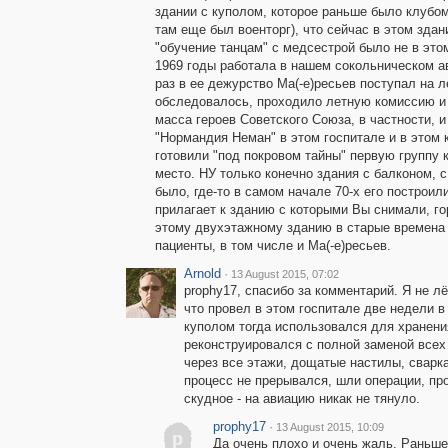
здании с куполом, которое раньше было клубом,
там еще был военторг), что сейчас в этом зда
"обучение танцам" с медсестрой было не в этом
1969 годы работала в нашем сокольническом а
раз в ее дежурство Ма(-е)ресьев поступал на л
обследовалось, проходило летную комиссию и 
масса героев Советского Союза, в частности, и
"Нормандия Неман" в этом госпитале и в этом к
готовили "под покровом тайны" первую группу 
место. НУ только конечно здания с балконом, с
было, где-то в самом начале 70-х его построил
прилагает к зданию с которыми Вы снимали, гор
этому двухэтажному зданию в старые времена 
пациенты, в том числе и Ма(-е)ресьев.
Arnold
·
13 August 2015, 07:02
prophy17, спасибо за комментарий. Я не лё
что провел в этом госпитале две недели в
куполом тогда использовался для хранени
реконструировался с полной заменой всех
через все этажи, дощатые настилы, сварк
процесс не прерывался, шли операции, пр
скудное - на авиацию никак не тянуло.
prophy17
·
13 August 2015, 10:09
p
Да очень плохо и очень жаль. Раньше 