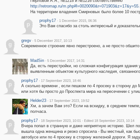
Перловой А.Я., №1218 и №1216 соответственно
http://retromap.ru/m.php#l=0020090&r=071903&z=17&y=55
На территории владения Смирновых было более 10 постр
prophy17
·
1 December 2015, 06:36
p
Это Вам спасибо за столь интересный и доказатель
gregv
·
5 December 2017, 10:13
g
Современное строение явно перестроено, а не просто обшито
MadSin
·
5 December 2017, 14:31
Да, есть перестройки, но сложная конфигурация здания
выявленным объектом культурного наследия, связанного
prophy17
·
17 September 2023, 18:46
p
А сколько времени , если пешком по 4 просеку в сторону до
или хотя бы просто до Проспекта мира на пересечении с улиц
Helder23
·
17 September 2023, 19:52
Хм, а зачем Вам это? Если на вскидку, в среднем темпе
полчаса.
prophy17
·
·
18 September 2023, 10:01
Edited 18 September 2023, 10:14
p
Вчера попал в странную и даже неприятную историю. Шел по
вышла одна женщина и резко спросила - Вы местный, как б
автобусе или по 4 просеку в сторону железной дороги. Я зад