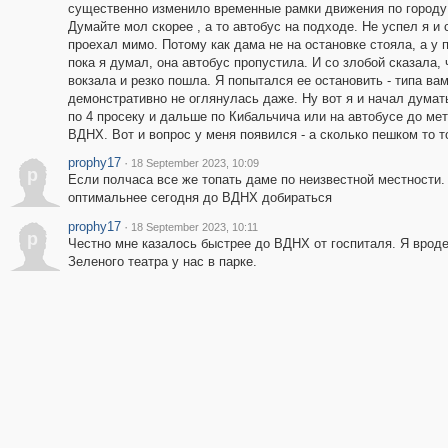
существенно изменило временные рамки движения по городу 
Думайте мол скорее , а то автобус на подходе. Не успел я и 
проехал мимо. Потому как дама не на остановке стояла, а у 
пока я думал, она автобус пропустила. И со злобой сказала,
вокзала и резко пошла. Я попытался ее остановить - типа ва
демонстративно не оглянулась даже. Ну вот я и начал думат
по 4 просеку и дальше по Кибальчича или на автобусе до ме
ВДНХ. Вот и вопрос у меня появился - а сколько пешком то т
prophy17
·
18 September 2023, 10:09
p
Если полчаса все же топать даме по неизвестной местности.
оптимальнее сегодня до ВДНХ добираться
prophy17
·
18 September 2023, 10:11
p
Честно мне казалось быстрее до ВДНХ от госпиталя. Я вроде
Зеленого театра у нас в парке.