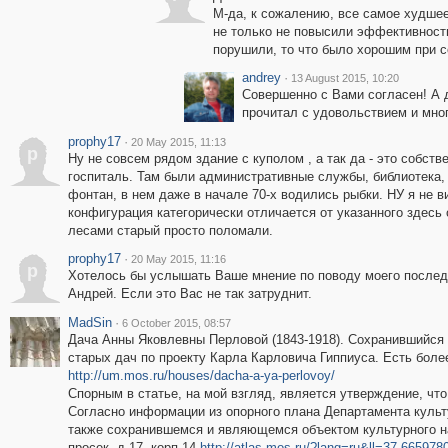
М-да, к сожалению, все самое худшее
не только не повысили эффективность 
порушили, то что было хорошим при со
andrey
·
13 August 2015, 10:20
Совершенно с Вами согласен! А д
прочитал с удовольствием и мног
prophy17
·
20 May 2015, 11:13
p
Ну не совсем рядом здание с куполом , а так да - это собств
госпиталь. Там были административные службы, библиотека,
фонтан, в нем даже в начале 70-х водились рыбки. НУ я не в
конфигурация категорически отличается от указанного здесь 
лесами старый просто поломали.
prophy17
·
20 May 2015, 11:16
p
Хотелось бы услышать Ваше мнение по поводу моего послед
Андрей. Если это Вас не так затруднит.
MadSin
·
6 October 2015, 08:57
Дача Анны Яковлевны Перловой (1843-1918). Сохранившийся 
старых дач по проекту Карла Карловича Гиппиуса. Есть бол
http://um.mos.ru/houses/dacha-a-ya-perlovoy/
Спорным в статье, на мой взгляд, является утверждение, что
Согласно информации из опорного плана Департамента культ
также сохранившемся и являющемся объектом культурного н
просек, д.17, корп.14
http://atlas.mos.ru/?lang=ru&ll=37.66