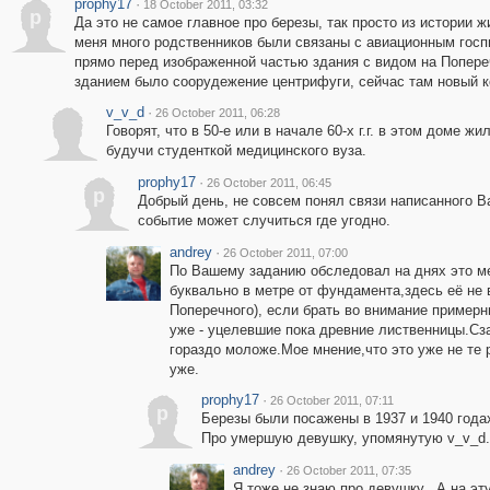
prophy17
·
18 October 2011, 03:32
p
Да это не самое главное про березы, так просто из истории 
меня много родственников были связаны с авиационным госпи
прямо перед изображенной частью здания с видом на Попереч
зданием было соорудежение центрифуги, сейчас там новый к
v_v_d
·
26 October 2011, 06:28
Говорят, что в 50-е или в начале 60-х г.г. в этом доме 
будучи студенткой медицинского вуза.
prophy17
·
26 October 2011, 06:45
p
Добрый день, не совсем понял связи написанного В
событие может случиться где угодно.
andrey
·
26 October 2011, 07:00
По Вашему заданию обследовал на днях это мес
буквально в метре от фундамента,здесь её не 
Поперечного), если брать во внимание примерн
уже - уцелевшие пока древние лиственницы.Сза
гораздо моложе.Мое мнение,что это уже не те 
уже.
prophy17
·
26 October 2011, 07:11
p
Березы были посажены в 1937 и 1940 годах,
Про умершую девушку, упомянутую v_v_d. 
andrey
·
26 October 2011, 07:35
Я тоже не знаю про девушку...А на эту