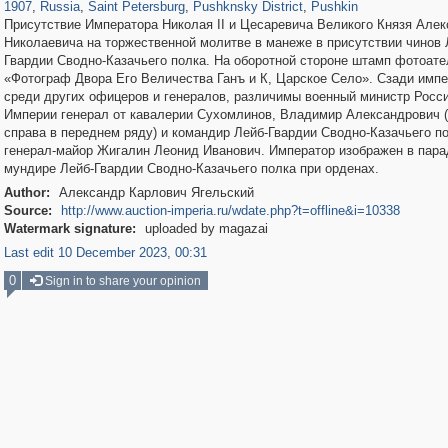
1907
,
Russia
,
Saint Petersburg
,
Pushknsky District
,
Pushkin
Присутствие Императора Николая II и Цесаревича Великого Князя Алек
Николаевича на торжественной молитве в манеже в присутствии чинов 
Гвардии Сводно-Казачьего полка. На оборотной стороне штамп фотоате
«Фотограф Двора Его Величества Ганъ и К, Царское Село». Сзади импе
среди других офицеров и генералов, различимы военный министр Росс
Империи генерал от кавалерии Сухомлинов, Владимир Александрович (
справа в переднем ряду) и командир Лейб-Гвардии Сводно-Казачьего п
генерал-майор Жигалин Леонид Иванович. Император изображен в пар
мундире Лейб-Гвардии Сводно-Казачьего полка при орденах.
Author:
Александр Карлович Ягельский
Source:
http://www.auction-imperia.ru/wdate.php?t=offline&i=10338
Watermark signature:
uploaded by magazai
Last edit 10 December 2023, 00:31
0
Sign in to share your opinion