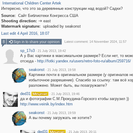
International Children Center Artek
Интересно, что это за деревянные конструкции над водой? Садки?
Source:
Сайт Библиотеки Конгресса США
Shooting direction:
east

Watermark signature:
uploaded by seakonst
Last edit 4 April 2016, 18:07
8
Sign in to share your opinion
Latest comment: 14 November 2024, 11:57
sp_17o3
·
21 July 2013, 19:42
А у Вас картинки в максимальном размере? Если нет, то мож
отсюда -
http://fotki.yandex.ru/users/retro-foto-ru/album/259716/
seakonst
·
21 July 2013, 19:58
Картинки почти в оригинальном размере (у оригиналов н
избыточное разрешение). Спасибо за ссылку: там всё х
разложено. Может быть, вы позагружаете?
ded31
·
21 July 2013, 19:46
да и фотографии С.М.Прокудина-Горского ктобы загрузил ))
http://www.veinik.by/index.htm
seakonst
·
21 July 2013, 19:59
А вы почему загружать не хотите?
ded31
·
21 July 2013, 20:11