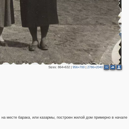
Sizes:
864×632
|
956×700
|
2786×2040
W
 на месте барака, или казармы, построен жилой дом примерно в начале