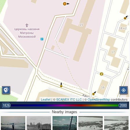
2
Leaflet
| ©
SCANEX ITC LLC
| ©
OpenStreetMap
contributors
1826
2000
Nearby images