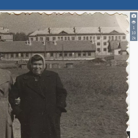
1
10
2k