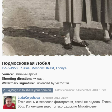
96,324
1,406,461
1,691
29,243
406
Подмосковная Лобня
1957
–
1958
,
Russia
,
Moscow Oblast
,
Lobnya
Source:
Личный архив
Shooting direction:
east

Watermark signature:
uploaded by victor314
2
Sign in to share your opinion
Latest comment: 5 December 2013, 10:28
LudaKolycheva
·
3 August 2013, 21:07
Тоже очень интересная фотография, такой не видела. Теперь
60-х. Из женщин знаю только Евдокию Михайловну.