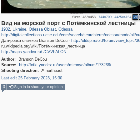
Sizes:
482×453
|
744×700
|
4425×4164
W
10,529
135,331
181
2,358
9,185
148
Вид на морской порт с Потёмкинской лестницы
1932
,
Ukraine
,
Odessa Oblast
,
Odessa
http://digitalcollections.ucsc.edu/cdm/search/searchterm/odessa/mode/all/or
Датировка снимков Branson DeCou -
http://oldsp.ru/old/forum/view_topic/3
ru.wikipedia.org/wiki/Потёмкинская_лестница
http://maps.yandex.ru/-/CVVhALON
Author:
Branson DeCou
Source:
http://fotki.yandex.ru/users/mironyc/album/173266/
Shooting direction:
northeast

Last edit 25 February 2023, 15:30
0
Sign in to share your opinion