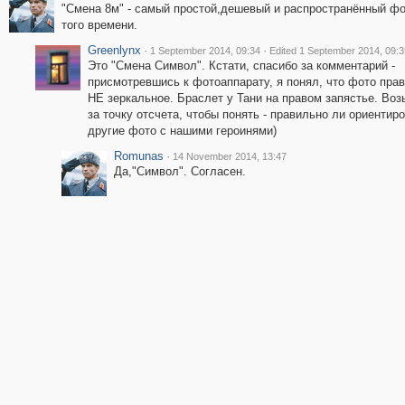
"Смена 8м" - самый простой,дешевый и распространённый ф
того времени.
Greenlynx
·
·
1 September 2014, 09:34
Edited 1 September 2014, 09:3
Это "Смена Символ". Кстати, спасибо за комментарий -
присмотревшись к фотоаппарату, я понял, что фото пра
НЕ зеркальное. Браслет у Тани на правом запястье. Воз
за точку отсчета, чтобы понять - правильно ли ориентир
другие фото с нашими героинями)
Romunas
·
14 November 2014, 13:47
Да,"Символ". Согласен.