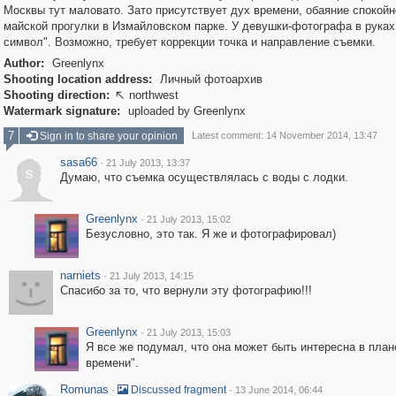
Москвы тут маловато. Зато присутствует дух времени, обаяние спокойн
майской прогулки в Измайловском парке. У девушки-фотографа в руках
символ". Возможно, требует коррекции точка и направление съемки.
Author:
Greenlynx
Shooting location address:
Личный фотоархив
Shooting direction:
northwest

Watermark signature:
uploaded by Greenlynx
7
Sign in to share your opinion
Latest comment: 14 November 2014, 13:47
sasa66
·
21 July 2013, 13:37
s
Думаю, что съемка осуществлялась с воды с лодки.
Greenlynx
·
21 July 2013, 15:02
Безусловно, это так. Я же и фотографировал)
narniets
·
21 July 2013, 14:15
Спасибо за то, что вернули эту фотографию!!!
Greenlynx
·
21 July 2013, 15:03
Я все же подумал, что она может быть интересна в план
времени".
Romunas
·
·
Discussed fragment
13 June 2014, 06:44