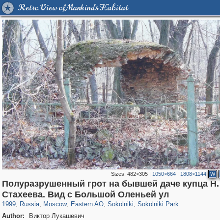
Retro View of Mankind's Habitat
Sizes:
482×305
|
1050×664
|
1808×1144
W
Полуразрушенный грот на бывшей даче купца Н.
319,861
1,406,849
8,286
20,939
29,243
306
5,623
49
2,775
6
Стахеева. Вид с Большой Оленьей ул
1999
,
Russia
,
Moscow
,
Eastern AO
,
Sokolniki
,
Sokolniki Park
Author:
Виктор Лукашевич