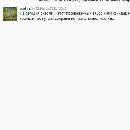
Рельеф похож и на дачу Лямина и на Путяевские п
tkalivan
·
22 March 2021, 08:47
На сегодня снесли и этот покорёженный забор и его фундаме
трамвайных путей. Сохранение грота продолжается...