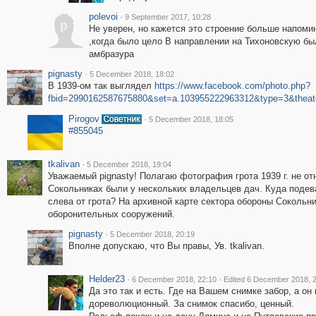
polevoi
·
9 September 2017, 10:28
p
Не уверен, но кажется это строение больше напоми
,когда было цело В направлении на Тихоновскую бы
амбразура
pignasty
·
5 December 2018, 18:02
В 1939-ом так выглядел
https://www.facebook.com/photo.php?
fbid=2990162587675880&set=a.103955222963312&type=3&theat
Pirogov
·
5 December 2018, 18:05
#855045
tkalivan
·
5 December 2018, 19:04
Уважаемый pignasty! Полагаю фотография грота 1939 г. не от
Сокольниках были у нескольких владельцев дач. Куда подев
слева от грота? На архивной карте сектора обороны Сокольни
оборонительных сооружений.
pignasty
·
5 December 2018, 20:19
Вполне допускаю, что Вы правы, Ув. tkalivan.
Helder23
·
·
6 December 2018, 22:10
Edited 6 December 2018, 2
Да это так и есть. Где на Вашем снимке забор, а он
дореволюционный. За снимок спасибо, ценный.