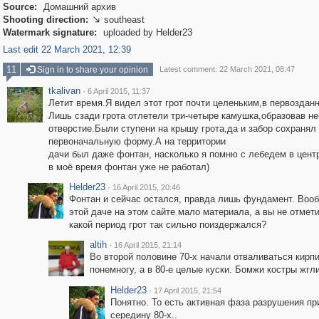
Source:
Домашний архив
Shooting direction:
southeast

Watermark signature:
uploaded by Helder23
Last edit 22 March 2021, 12:39
11
Sign in to share your opinion
Latest comment: 22 March 2021, 08:47
tkalivan
·
6 April 2015, 11:37
Летит время.Я видел этот грот почти целеньким,в первоздан
Лишь сзади грота отлетели три-четыре камушка,образовав н
отверстие.Были ступени на крышу грота,да и забор сохранял
первоначальную форму.А на территории
дачи был даже фонтан, насколько я помню с лебедем в цент
в моё время фонтан уже не работал)
Helder23
·
16 April 2015, 20:46
Фонтан и сейчас остался, правда лишь фундамент. Воо
этой даче на этом сайте мало материала, а вы не отмети
какой период грот так сильно поиздержался?
altih
·
16 April 2015, 21:14
Во второй половине 70-х начали отваливаться кирп
понемногу, а в 80-е целые куски. Бомжи костры жгли
Helder23
·
17 April 2015, 21:54
Понятно. То есть активная фаза разрушения п
середину 80-х..