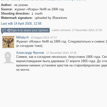
Author:
не указан
Source:
журнал «Искры» №48 за 1906 год
Shooting direction:
south

Watermark signature:
uploaded by IBarantsev
Last edit 14 April 2026, 12:58
2
Sign in to share your opinion
Latest comment: 17 November 2014, 07:25
Mihalych
·
21 August 2013, 07:17
Журнал «Искры» №48 за 1906 год. Следовательно и снимок 1
(и соседние тоже).
Александр Фролов
·
17 November 2014, 07:25
А
Снимок, как и соседние несколько, безусловно 1906 года. Св
вероисповедания была дарована 17 апреля 1905 года. До это
времени никаких установок крестов на старообрядческих цер
не могло.