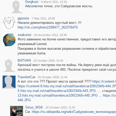
Sergkurz
·
6 March 2011, 13:16
S
Абсолютно точно, это Сабуровские мосты.
gipronis
·
7 May 2011, 18:58
Начали демонтировать круглый мост..!!!
http://vk.com/photo2189477_262376475
seakonst
·
26 November 2012, 18:38
Фото заменено на более качественное, предоставил его автор
уважаемый Leonid.
Панорама в более высоком разрешении склеена и обработана
уважаемым huma.
BATVAN
·
25 October 2020, 10:44
B
Арочный мост построен после войны. На берегу реки ещё дол
посёлка я учился в школе 493. Посёлок прекратил своё сосу
ТrаvеIеrCar
·
25 October 2020, 11:44
А вот это что ??? Пролет моста запасной ????
https://content-
https://content-9.foto.my.mail.ru/mail/travelercar100/234/b-444.J
5.foto.my.mail.ru/mail/travelercar100/234/b-443.JPG
.... стащили
13.foto.my.mail.ru/mail/travelercar100/234/b-445.JPG
...
https://c
446.JPG
Sirius_MSK
·
25 October 2020, 11:53
См.
https://ru.wikipedia.org/wiki/Сабуровские_железнод