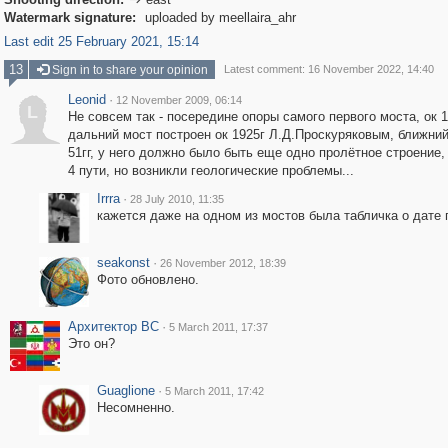

Watermark signature:
uploaded by meellaira_ahr
Last edit 25 February 2021, 15:14
13
Sign in to share your opinion
Latest comment: 16 November 2022, 14:40
Leonid
·
12 November 2009, 06:14
L
Не совсем так - посередине опоры самого первого моста, ок 1
дальний мост построен ок 1925г Л.Д.Проскуряковым, ближний 
51гг, у него должно было быть еще одно пролётное строение,
4 пути, но возникли геологические проблемы...
Irrra
·
28 July 2010, 11:35
кажется даже на одном из мостов была табличка о дате 
seakonst
·
26 November 2012, 18:39
Фото обновлено.
Архитектор ВС
·
5 March 2011, 17:37
Это он?
Guaglione
·
5 March 2011, 17:42
Несомненно.