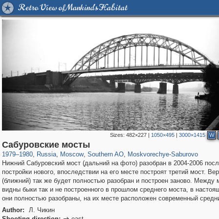
Retro View of Mankind's Habitat
Sizes:
482×227
|
1050×495
|
3000×1415
W
319,780
1,406,450
8,286
21,637
29,243
390
981
2
Сабуровские мосты
1979
–
1980
,
Russia
,
Moscow
,
Southern AO
,
Moskvorechye-Saburovo
Нижний Сабуровский мост (дальний на фото) разобран в 2004-2006 пос
постройки нового, впоследствии на его месте построят третий мост. Ве
(ближний) так же будет полностью разобран и построен заново. Между
видны быки так и не построенного в прошлом среднего моста, в настоя
они полностью разобраны, на их месте расположен современный средни
Author:
Л. Чикин
Shooting direction:
east