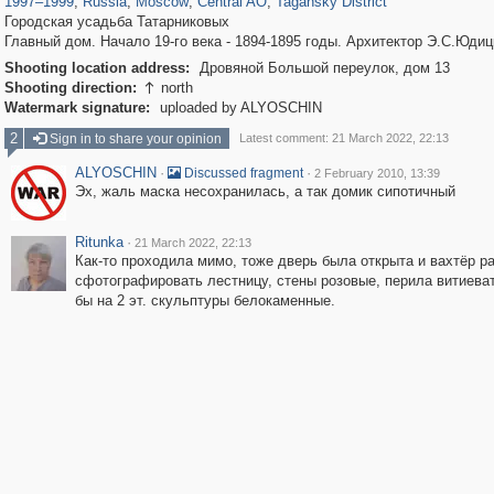
1997
–
1999
,
Russia
,
Moscow
,
Central AO
,
Tagansky District
Городская усадьба Татарниковых
Главный дом. Начало 19-го века - 1894-1895 годы. Архитектор Э.С.Юдиц
Shooting location address:
Дровяной Большой переулок, дом 13
Shooting direction:
north

Watermark signature:
uploaded by ALYOSCHIN
2
Sign in to share your opinion
Latest comment: 21 March 2022, 22:13
ALYOSCHIN
·
·
Discussed fragment
2 February 2010, 13:39
Эх, жаль маска несохранилась, а так домик сипотичный
Ritunka
·
21 March 2022, 22:13
Как-то проходила мимо, тоже дверь была открыта и вахтёр р
сфотографировать лестницу, стены розовые, перила витиева
бы на 2 эт. скульптуры белокаменные.