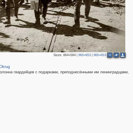
3
Sizes:
864×584
|
965×653
|
965×653
W
 Okrug
олонна гвардейцев с подарками, преподнесёнными им ленинградцами,