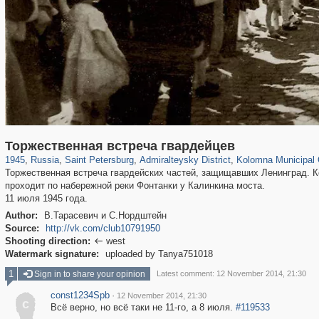
197,111
1,406,254
5,709
29,243
24,063
1,032
2,442
138
Торжественная встреча гвардейцев
1945
,
Russia
,
Saint Petersburg
,
Admiralteysky District
,
Kolomna Municipal
Торжественная встреча гвардейских частей, защищавших Ленинград. К
проходит по набережной реки Фонтанки у Калинкина моста.
11 июля 1945 года.
Author:
В.Тарасевич и С.Нордштейн
Source:
http://vk.com/club10791950
Shooting direction:
west

Watermark signature:
uploaded by Tanya751018
1
Sign in to share your opinion
Latest comment: 12 November 2014, 21:30
const1234Spb
·
12 November 2014, 21:30
c
Всё верно, но всё таки не 11-го, а 8 июля.
#119533