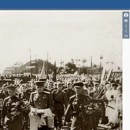
1
1
2k
2
2