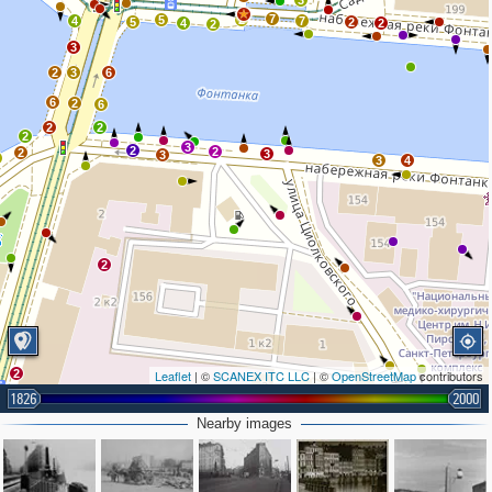
3
7
5
2
4
7
5
2
4
2
2
3
2
3
6
6
2
6
2
2
2
3
2
2
2
3
3
3
4
2
2
Leaflet
| ©
SCANEX ITC LLC
| ©
OpenStreetMap
contributors
1826
2000
Nearby images