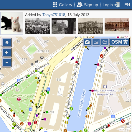
Gallery
Sign up
Login
EN
Added by
Tanya751018
, 13 July 2013
3
2
2
OSM
2
3
2
2
3
2
5
3
2
2
2
2
2
3