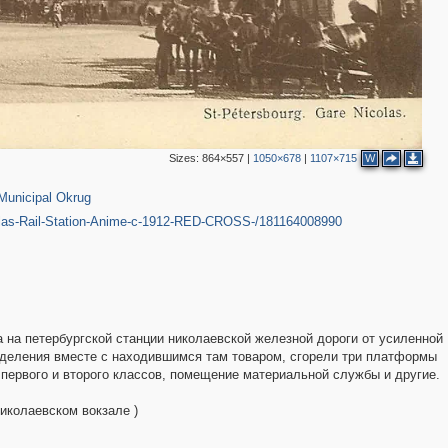
Sizes:
864×557
|
1050×678
|
1107×715
W
65
Municipal Okrug
as-Rail-Station-Anime-c-1912-RED-CROSS-/181164008990
3
3
ра на петербургской станции николаевской железной дороги от усиленной
тделения вместе с находившимся там товаром, сгорели три платформы
 первого и второго классов, помещение материальной службы и другие.
иколаевском вокзале )