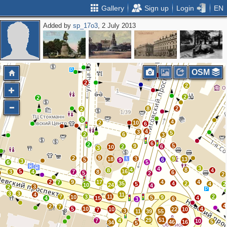
Gallery
Sign up
Login
EN
Added by
sp_17o3
, 2 July 2013
3
3
2
2
2
2
OSM
2
2
2
2
2
8
2
2
5
4
2
10
6
4
3
5
2
6
3
6
2
5
9
2
6
10
3
9
2
3
9
18
13
5
6
9
3
6
5
3
4
4
8
8
4
5
16
3
4
7
8
6
5
2
2
2
9
17
4
4
7
35
4
2
5
4
2
10
24
4
3
2
3
3
4
11
7
3
11
2
10
9
5
4
4
15
6
3
4
2
7
5
10
4
10
22
10
7
3
11
39
55
29
51
7
4
10
5
46
16
34
5