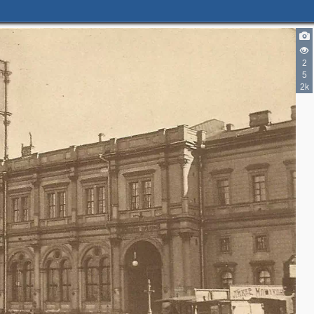
2
5
2k
9
9
2
2
5
3
2