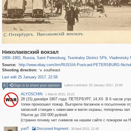
197,106
1,406,242
5,709
29,243
50,221
1,833
3,586
Николаевский вокзал
1900
–
1902
,
Russia
,
Saint Petersburg
,
Tsentralny District SPb
,
Vladimirsky 
Source:
http://www.ebay.com/itm/RUSSIA-Postcard-PETERSBURG-Nichol
Shooting direction:
southeast

Last edit 25 January 2017, 22:58
6
Sign in to share your opinion
Latest comment: 25 January 2017, 23:00
ALYOSCHIN
·
1 March 2015, 23:21
28 (15) декабря 1907 года: ПЕТЕРБУРГ, 14,ХII. В 6 часов ут
топки произошел пожар. Выгорели багажное и посылочное о
запасной станции с навесами и вагон охраны, попорчены зал
Убыток до 150 000 рублей.
(странно почему нет снимков на нашем сайте с пожаром на Н
yuriT
·
·
Discussed fragment
30 April 2015, 12:45