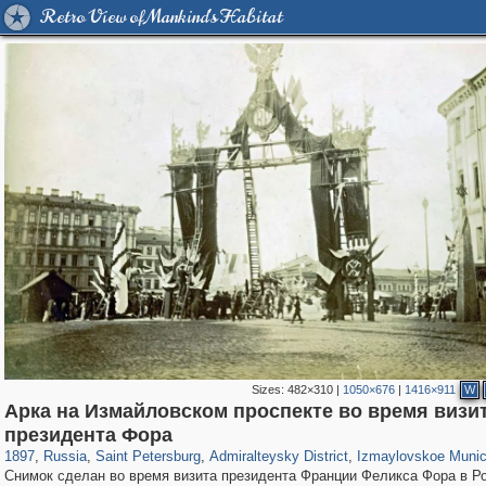
Retro View of Mankind's Habitat
Sizes:
482×310
|
1050×676
|
1416×911
W
Арка на Измайловском проспекте во время визи
197,300
1,407,854
5,716
29,263
24,068
1,032
2,329
66
президента Фора
1897
,
Russia
,
Saint Petersburg
,
Admiralteysky District
,
Izmaylovskoe Munic
Снимок сделан во время визита президента Франции Феликса Фора в Р