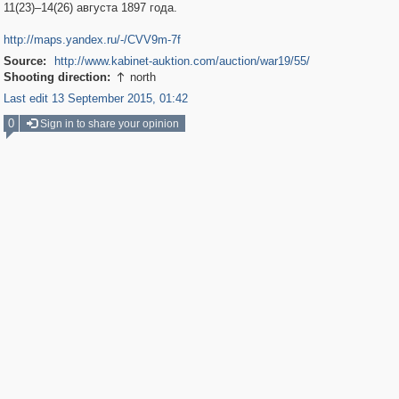
11(23)–14(26) августа 1897 года.
http://maps.yandex.ru/-/CVV9m-7f
Source:
http://www.kabinet-auktion.com/auction/war19/55/
Shooting direction:
north

Last edit 13 September 2015, 01:42
0
Sign in to share your opinion