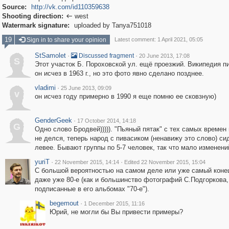
Source:
http://vk.com/id110359638
Shooting direction:
west

Watermark signature:
uploaded by Tanya751018
19
Sign in to share your opinion
Latest comment: 1 April 2021, 05:05
StSamolet
·
·
Discussed fragment
20 June 2013, 17:08
S
Этот участок Б. Пороховской ул. ещё проезжий. Википедия пи
он исчез в 1963 г., но это фото явно сделано позднее.
vladimi
·
25 June 2013, 09:09
v
он исчез году примерно в 1990 я еще помню ее сковзную)
GenderGeek
·
17 October 2014, 14:18
G
Одно слово Бродвей))))). "Пьяный пятак" с тех самых времен
не делся, теперь народ с пивасиком (ненавижу это слово) си
левее. Бывают группы по 5-7 человек, так что мало изменений
yuriT
·
·
22 November 2015, 14:14
Edited 22 November 2015, 15:04
С большой вероятностью на самом деле или уже самый конец
даже уже 80-е (как и большинство фотографий С.Подгоркова,
подписанные в его альбомах "70-е").
begemout
·
1 December 2015, 11:16
Юрий, не могли бы Вы привести примеры?