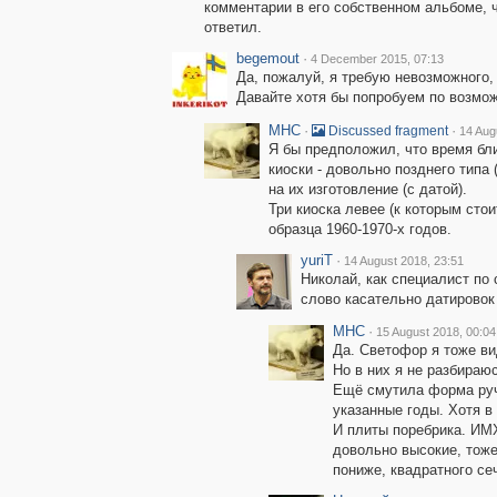
комментарии в его собственном альбоме, чт
ответил.
begemout
·
4 December 2015, 07:13
Да, пожалуй, я требую невозможного,
Давайте хотя бы попробуем по возмож
MHC
·
·
Discussed fragment
14 Aug
Я бы предположил, что время бли
киоски - довольно позднего типа 
на их изготовление (с датой).
Три киоска левее (к которым сто
образца 1960-1970-х годов.
yuriT
·
14 August 2018, 23:51
Николай, как специалист по
слово касательно датировок 
MHC
·
15 August 2018, 00:04
Да. Светофор я тоже ви
Но в них я не разбираюс
Ещё смутила форма руч
указанные годы. Хотя в
И плиты поребрика. ИМ
довольно высокие, тоже 
пониже, квадратного се