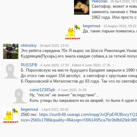
Николай
·
26 April 2020, 15:
Светофор, может и новый
заменять начиная с Нев
1962 года. Или просто
begemout
·
15 August 2018, 08:22
Да, такие ларьки появились 
ohtinskiy
·
26 April 2020, 13:52
Это ребята середина 70х.Я вырос на Шоссе Революции.Узнаю
Кудрявцев(Пухарь),его знала каждая собака,а за теткой полу
RUSSPB
·
·
4 June 2020, 17:33
Edited 4 June 2020, 17:35
R
Б. Пороховскую на месте будущего Бродвея закрыли в 1990 п
До этого там ходил 154 автобус. а светофор с круглыми секц
Б.Пороховской и Металлистов до 93 года. Так что по светоф
const1234Spb
·
4 June 2020, 21:55
c
Ну, "после" не значит "вследствие"...
Коль улицы бы закрывали из-за аварий, то были б одни 
begemout
·
1 April 2021, 05:05
2560 пкс:
https://sun9-49.userapi.com/impg/JvQFpEROBozy
size=2560x1788&quality=96&sign=f306145f5ca79c0b8b629dc98