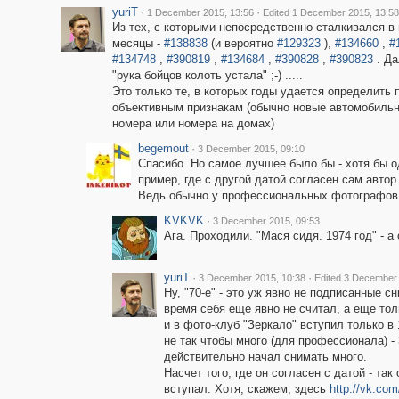
yuriT
·
·
1 December 2015, 13:56
Edited 1 December 2015, 13:58
Из тех, с которыми непосредственно сталкивался в
месяцы -
#138838
(и вероятно
#129323
),
#134660
,
#
#134748
,
#390819
,
#134684
,
#390828
,
#390823
. Д
"рука бойцов колоть устала" ;-) .....
Это только те, в которых годы удается определить 
объективным признакам (обычно новые автомобиль
номера или номера на домах)
begemout
·
3 December 2015, 09:10
Спасибо. Но самое лучшее было бы - хотя бы о
пример, где с другой датой согласен сам автор
Ведь обычно у профессиональных фотографов в
KVKVK
·
3 December 2015, 09:53
Ага. Проходили. "Мася сидя. 1974 год" - а 
yuriT
·
·
3 December 2015, 10:38
Edited 3 December 
Ну, "70-е" - это уж явно не подписанные 
время себя еще явно не считал, а еще то
и в фото-клуб "Зеркало" вступил только в
не так чтобы много (для профессионала) - 
действительно начал снимать много.
Насчет того, где он согласен с датой - так
вступал. Хотя, скажем, здесь
http://vk.co