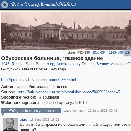
Retro View of Mankind's Habitat
Sizes:
482×130
|
1050×284
|
1143×309
W
197,112
1,406,258
5,709
29,243
24,063
1,032
2,527
83
Обуховская больница, главное здание
1945
,
Russia
,
Saint Petersburg
,
Admiralteysky District
,
Sennoy Municipal O
Выпускной альбом ВММА 1945 года.
http://prostislav1.livejournal.com/32569.html
Author:
архив Ростислава Потапова
Source:
http://fotki.yandex.ru/users/prostislav1/view/560995?page=5
Shooting direction:
southeast

Watermark signature:
uploaded by Tanya751018
4
Sign in to share your opinion
Latest comment: 21 June 2013, 00:42
oitru
·
18 June 2013, 15:22
Вы хотя бы разрешение спрашивали на публикацию или это с
принято?