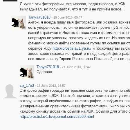
Я купил эти фотографии, сканировал, редактировал, в ЖЖ
выкладывал, но получается, что я тут и не причём вовсе...
Tanya751018
·
19 June 2013, 00:47
Антон, я всегда пишу имя фотографа или хозяина архива
есть уверенность, что он не возражает против публичнос
вашей страничке в Яндекс-фотках имя и фамилия автор
напрямую не указаны, поэтому и здесь их нет. Но поскол
фамилию можно найти косвенным путем по ссылке на ст
сервисе Я.ру
http://prostislav1.ya.ru/
и поскольку вы выск
здесь такое пожелание, давайте я под каждой фотограф
поставлю сноску "архив Ростислава Потапова", вы не пр
Tanya751018
·
21 June 2013, 00:42
Сделано.
sp_17o3
·
18 June 2013, 16:57
Эти фотографии гораздо интереснее смотреть не сами по себ
комментариями в ЖЖ. По этой причине, а также в знак уваже
автору, который опубликовал эти фотографии, снабдил их по
и современными сравнительными фотографиями, было бы хо
каждому снимку добавить ссылки на ЖЖ. Ссылка для этого с
http://prostislav1.livejournal.com/32569.html