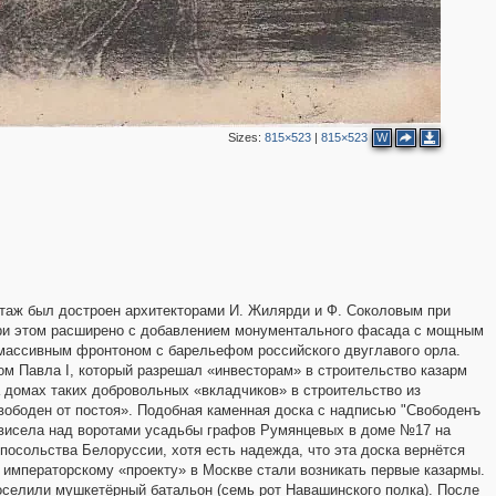
2
2
Sizes:
815×523
|
815×523
W
4
этаж был достроен архитекторами И. Жилярди и Ф. Соколовым при
3
е при этом расширено с добавлением монументального фасада с мощным
3
2
массивным фронтоном с барельефом российского двуглавого орла.
зом Павла I, который разрешал «инвесторам» в строительство казарм
4
а домах таких добровольных «вкладчиков» в строительство из
4
вободен от постоя». Подобная каменная доска с надписью "Свободенъ
ор висела над воротами усадьбы графов Румянцевых в доме №17 на
 посольства Белоруссии, хотя есть надежда, что эта доска вернётся
у императорскому «проекту» в Москве стали возникать первые казармы.
оселили мушкетёрный батальон (семь рот Навашинского полка). После