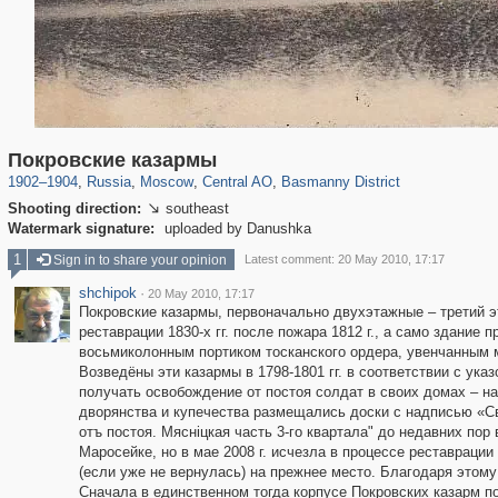
319,861
1,406,837
160,009
8,286
29,243
5,916
13,204
520
Покровские казармы
1902
–
1904
,
Russia
,
Moscow
,
Central AO
,
Basmanny District
Shooting direction:
southeast

Watermark signature:
uploaded by Danushka
1
Sign in to share your opinion
Latest comment: 20 May 2010, 17:17
shchipok
·
20 May 2010, 17:17
Покровские казармы, первоначально двухэтажные – третий 
реставрации 1830-х гг. после пожара 1812 г., а само здани
восьмиколонным портиком тосканского ордера, увенчанным 
Возведёны эти казармы в 1798-1801 гг. в соответствии с ука
получать освобождение от постоя солдат в своих домах – н
дворянства и купечества размещались доски с надписью «С
отъ постоя. Мясніцкая часть 3-го квартала" до недавних п
Маросейке, но в мае 2008 г. исчезла в процессе реставрации
(если уже не вернулась) на прежнее место. Благодаря этом
Сначала в единственном тогда корпусе Покровских казарм п