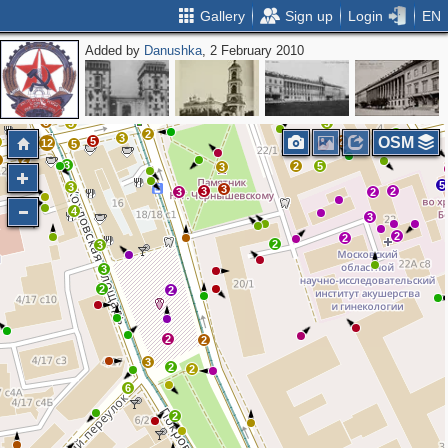
Gallery
Sign up
Login
EN
Added by
Danushka
, 2 February 2010
5
2
2
2
4
4
20
4
8
10
2
7
9
7
2
2
3
3
11
5
3
5
5
7
2
8
5
3
2
3
3
2
6
OSM
5
2
9
12
5
2
2
3
3
2
5
3
5
3
3
3
2
3
2
4
3
2
2
2
3
3
2
2
2
2
3
2
2
6
2