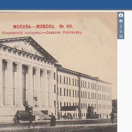
2
5
3k
3
6