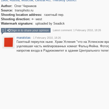
1986
,
Russia
,
Moscow
,
Central AO
,
Tverskoy District
Author:
Олег Черников
Source:
transphoto.ru
Shooting location address:
газетный пер.
Shooting direction:
west

Watermark signature:
uploaded by Seadick
1
Sign in to share your opinion
Latest comment: 1 February 2010, 18:26
maratstas
·
1 February 2010, 18:26
Газетный переулок ныне. Храм Успения "что на Успенском вра
уцелевшая часть меблированных комнат Фальц-Фейна. Фотог
напротив входа в Радиокомитет в здании Центрального теле