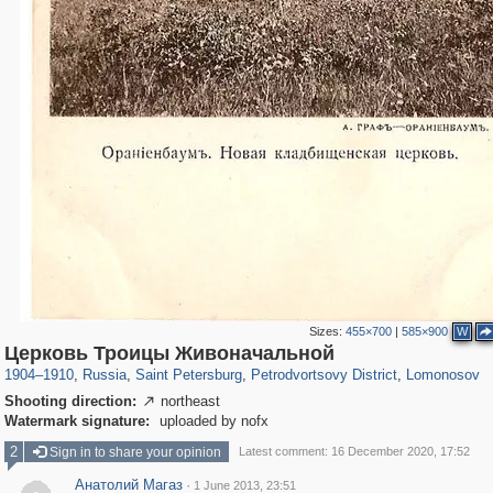
Sizes:
455×700
|
585×900
W
197,269
1,407,399
5,714
29,248
10,781
350
1,527
52
Церковь Троицы Живоначальной
1904
–
1910
,
Russia
,
Saint Petersburg
,
Petrodvortsovy District
,
Lomonosov
Shooting direction:
northeast

Watermark signature:
uploaded by nofx
2
Sign in to share your opinion
Latest comment: 16 December 2020, 17:52
Анатолий Магаз
·
1 June 2013, 23:51