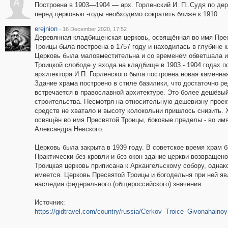
А
Построена в 1903—1904 — арх. Горленский И. П..Судя по де
перед церковью -годы необходимо сократить ближе к 1910.
erejnion
·
16 December 2020, 17:52
Деревянная кладбищенская церковь, освящённая во имя Пре
Троицы была построена в 1757 году и находилась в глубине 
Церковь была маловместительна и со временем обветшала и
Троицкой слободе у входа на кладбище в 1903 - 1904 годах п
архитектора И.П. Горленского была построена новая каменная
Здание храма построено в стиле базилики, что достаточно р
встречается в православной архитектуре. Это более дешёвы
строительства. Несмотря на относительную дешевизну проек
средств не хватало и высоту колокольни пришлось снизить.
освящён во имя Пресвятой Троицы, боковые пределы - во имя 
Александра Невского.
Церковь была закрыта в 1939 году. В советское время храм 
Практически без кровли и без окон здание церкви возвращен
Троицкая церковь приписана к Архангельскому собору, однак
имеется. Церковь Пресвятой Троицы и богодельня при ней яв
наследия федерального (общероссийского) значения.
Источник:
https://gidtravel.com/country/russia/Cerkov_Troice_Givonahal