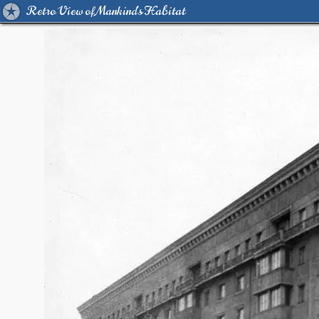
Retro View of Mankind's Habitat