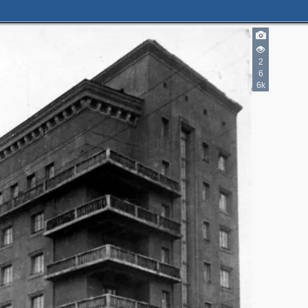
2
6
6k
2
2