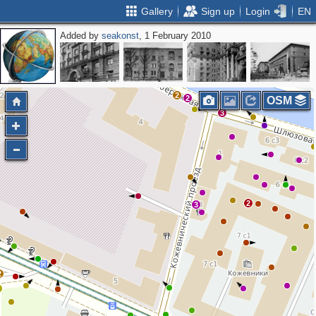
Gallery
Sign up
Login
EN
Added by
seakonst
, 1 February 2010
2
2
2
OSM
3
2
3
2
3