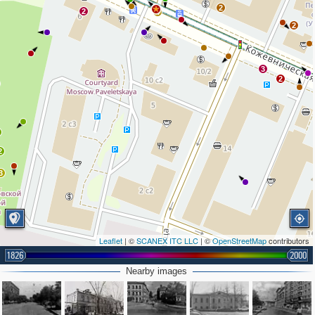
2
2
4
2
3
2
2
3
Leaflet
| ©
SCANEX ITC LLC
| ©
OpenStreetMap
contributors
1826
2000
Nearby images