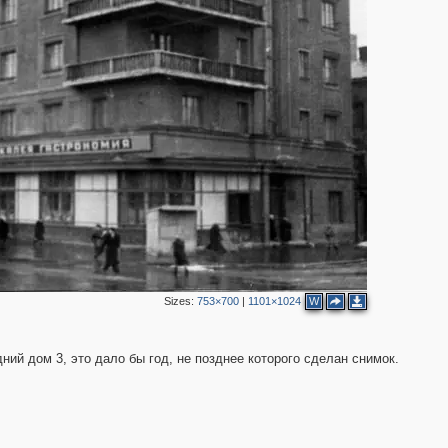
3
3
3
3
7
2
3
Sizes:
753×700
|
1101×1024
W
ний дом 3, это дало бы год, не позднее которого сделан снимок.