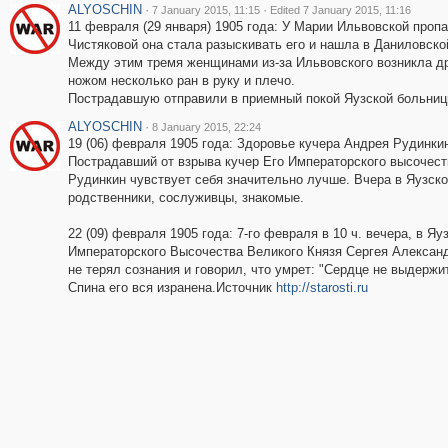
ALYOSCHIN
·
·
7 January 2015, 11:15
Edited 7 January 2015, 11:16
11 февраля (29 января) 1905 года: У Марии Ильвовской проп
Чистяковой она стала разыскивать его и нашла в Даниловско
Между этим тремя женщинами из-за Ильвовского возникла др
ножом несколько ран в руку и плечо.
Пострадавшую отправили в приемный покой Яузской больни
ALYOSCHIN
·
8 January 2015, 22:24
19 (06) февраля 1905 года: Здоровье кучера Андрея Рудинки
Пострадавший от взрыва кучер Его Императорского высочест
Рудинкин чувствует себя значительно лучше. Вчера в Яузско
родственники, сослуживцы, знакомые.
22 (09) февраля 1905 года: 7-го февраля в 10 ч. вечера, в Я
Императорского Высочества Великого Князя Сергея Алексан
не терял сознания и говорил, что умрет: "Сердце не выдержит
Спина его вся изранена.Источник
http://starosti.ru