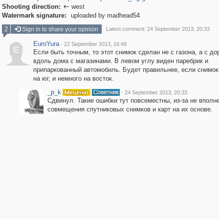
Shooting direction:
west

Watermark signature:
uploaded by madhead54
2
Sign in to share your opinion
Latest comment: 24 September 2013, 20:33
EuroYura
·
22 September 2013, 16:49
E
Если быть точным, то этот снимок сделан не с газона, а с до
вдоль дома с магазинами. В левом углу виден паребрик и
припаркованный автомобиль. Будет правильнее, если снимок
на юг, и немного на восток.
_p_k
·
24 September 2013, 20:33
Сдвинул. Такие ошибки тут повсеместны, из-за не вполне
совмещения спутниковых снимков и карт на их основе.