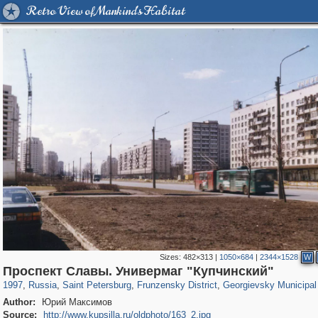
Retro View of Mankind's Habitat
Sizes:
482×313
|
1050×684
|
2344×1528
W
197,173
1,406,803
5,709
29,243
2,499
15
328
Проспект Славы. Универмаг "Купчинский"
1997
,
Russia
,
Saint Petersburg
,
Frunzensky District
,
Georgievsky Municipal
Author:
Юрий Максимов
Source:
http://www.kupsilla.ru/oldphoto/163_2.jpg