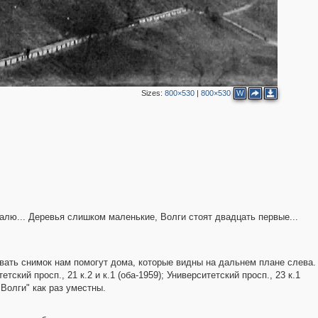
2
Sizes:
800×530
|
800×530
W
валю... Деревья слишком маленькие, Волги стоят двадцать первые...
овать снимок нам помогут дома, которые видны на дальнем плане слева.
тский просп., 21 к.2 и к.1 (оба-1959); Университетский просп., 23 к.1
 "Волги" как раз уместны.