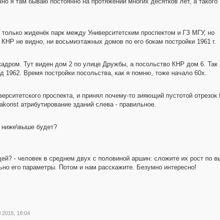
но я там бываю постоянно на протяжении многих десятков лет, а такого
е только жиденёк парк между Университетским проспектом и ГЗ МГУ, но
 КНР не видно, ни восьмиэтажных домов по его бокам постройки 1961 г.
кадром. Тут виден дом 2 по улице Дружбы, а посольство КНР дом 6. Так
од 1962. Время постройки посольства, как я помню, тоже начало 60х.
иверситетского проспекта, и принял почему-то зияющий пустотой отрез
onst атрибутирование зданий слева - правильное.
 ниже\выше будет?
й? - человек в среднем двух с половиной аршин: сложите их рост по в
ьно его параметры. Потом и нам расскажите. Безумно интересно!
l 2015, 18:04