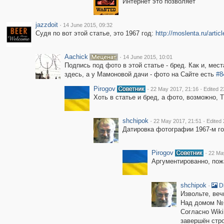
Интернет это позволяет
jazzdoit
·
14 June 2015, 09:32
Судя по вот этой статье, это 1967 год:
http://moslenta.ru/artic
Aachick
·
14 June 2015, 10:01
Подпись под фото в этой статье - бред. Как и, мес
здесь, а у Мамоновой дачи - фото на Сайте есть
#8
Pirogov
·
·
22 May 2017, 21:16
Edited 2
Хоть в статье и бред, а фото, возможно,
shchipok
·
·
22 May 2017, 21:51
Edited
Датировка фотографии 1967-м год
Pirogov
·
22 Ma
Аргументированно, пож
shchipok
·
Di
Извольте, веч
Над домом №1
Согласно Wiki
завершён стро