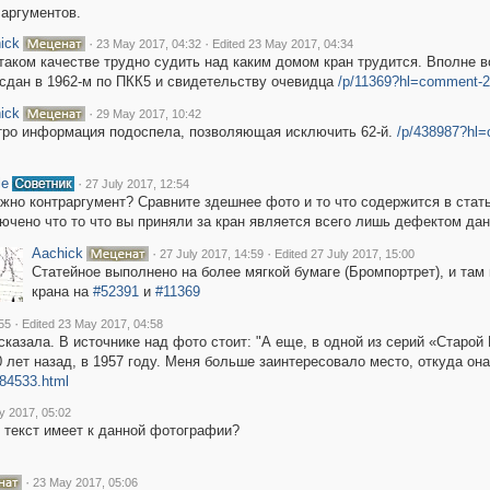
 аргументов.
ick
·
·
23 May 2017, 04:32
Edited 23 May 2017, 04:34
таком качестве трудно судить над каким домом кран трудится. Вполне во
сдан в 1962-м по ПКК5 и свидетельству очевидца
/p/11369?hl=comment-
ick
·
29 May 2017, 10:42
ро информация подоспела, позволяющая исключить 62-й.
/p/438987?hl
le
·
27 July 2017, 12:54
жно контраргумент? Сравните здешнее фото и то что содержится в статье
ючено что то что вы приняли за кран является всего лишь дефектом да
Aachick
·
·
27 July 2017, 14:59
Edited 27 July 2017, 15:00
Статейное выполнено на более мягкой бумаге (Бромпортрет), и там 
крана на
#52391
и
#11369
·
55
Edited 23 May 2017, 04:58
казала. В источнике над фото стоит: "А еще, в одной из серий «Стар
ет назад, в 1957 году. Меня больше заинтересовало место, откуда она 
m/84533.html
y 2017, 05:02
т текст имеет к данной фотографии?
·
23 May 2017, 05:06