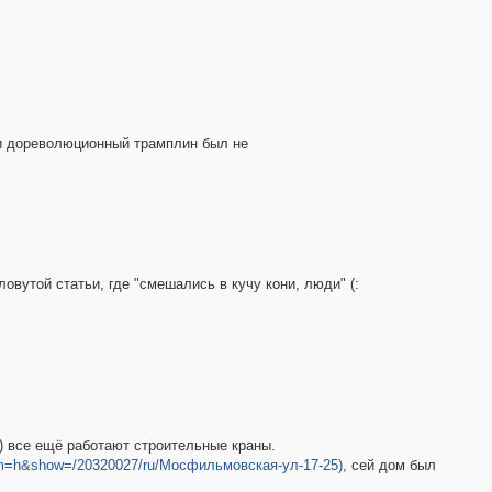
Да и дореволюционный трамплин был не
овутой статьи, где "смешались в кучу кони, люди" (:
) все ещё работают строительные краны.
6&m=h&show=/20320027/ru/Мосфильмовская-ул-17-25),
сей дом был