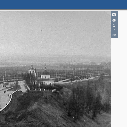
1
7
3k
3
5
3
11
18
75
24
25
43
20
9
3
13
4
3