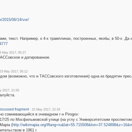
le/2015/06/14/vor/
тами, текст. Например, о 4-х трамплинах, построенных, якобы, в 50-х. 
4777
3 May 2017, 05:27
 ТАССовское и датированное.
 23 May 2017, 05:12
ом (возможно, что и ТАССовского изготовления) одна из бредятин пресл
y 2017, 21:55
алуйста.
·
scussed fragment
22 May 2017, 22:18
но сомневающийся в очевидном г-н Pirogov:
7/25 по Мосфильмовской улице (на углу с Университетским проспектом
Mapia (
http://wikimapia.org/#lang=ru&lat=55.715508&lon=37.524898&z=1
ительством в 1961 г.