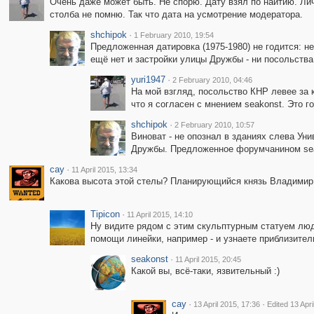
Очень даже может быть. Не спорю. Дату взял по наитию. Лич
столба не помню. Так что дата на усмотрение модератора.
shchipok
·
1 February 2010, 19:54
Предложенная датировка (1975-1980) не годится: н
ещё нет и застройки улицы Дружбы - ни посольства
yuri1947
·
2 February 2010, 04:46
На мой взгляд, посольство КНР левее за 
что я согласен с мнением seakonst. Это г
shchipok
·
2 February 2010, 10:57
Виноват - не опознал в зданиях слева Ун
Дружбы. Предложенное форумчанином seak
cay
·
11 April 2015, 13:34
Какова высота этой стелы? Планирующийся князь Владимир
Tipicon
·
11 April 2015, 14:10
Ну видите рядом с этим скульптурным статуем люде
помощи линейки, например - и узнаете приблизител
seakonst
·
11 April 2015, 20:45
Какой вы, всё-таки, язвительный :)
cay
·
·
13 April 2015, 17:36
Edited 13 Apri