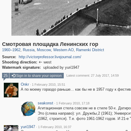
319,861
1,406,840
8,286
27,129
29,243
310
5,675
64
Смотровая площадка Ленинских гор
1960
–
1962
,
Russia
,
Moscow
,
Western AO
,
Ramenki District
Source:
http://victorprofessor.livejournal.com/
Shooting direction:
west

Watermark signature:
uploaded by yuri1947
25
Sign in to share your opinion
Latest comment: 27 July 2017, 14:59
Onkr
·
1 February 2010, 15:51
А по моему гораздо раньше... как бы не в 1957 году к фести
seakonst
·
1 February 2010, 17:18
Агитационная стела совсем не в стиле 50-х. Датир
Это (слева направо): ул. Дружбы,2 (1961); Университе
(1962, строится). Т.е. фото 1961-1962 годов. И 21-е
yuri1947
·
1 February 2010, 16:37