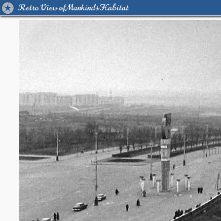
Retro View of Mankind's Habitat