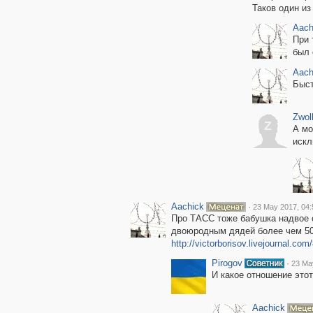
Таков один из
Aach
При 
был 
Aach
Быст
Zwol
Z
А мо
искл
Aachick
·
23 May 2017, 04:
Про ТАСС тоже бабушка надвое с
двоюродным дядей более чем 50 л
http://victorborisov.livejournal.co
Pirogov
·
23 Ma
И какое отношение это
Aachick