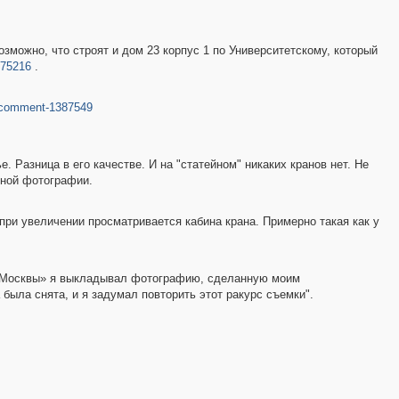
зможно, что строят и дом 23 корпус 1 по Университетскому, который
275216
.
=comment-1387549
. Разница в его качестве. И на "статейном" никаких кранов нет. Не
нной фотографии.
при увеличении просматривается кабина крана. Примерно такая как у
ой Москвы» я выкладывал фотографию, сделанную моим
была снята, и я задумал повторить этот ракурс съемки".