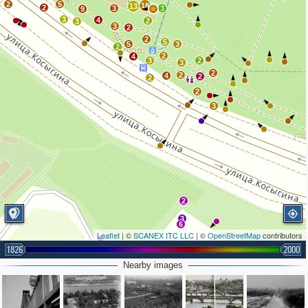
2
5
18
13
2
3
3
9
3
4
2
3
3
2
2
5
5
3
2
2
4
3
2
3
2
2
4
2
2
2
3
2
3
6
Leaflet
| ©
SCANEX ITC LLC
| ©
OpenStreetMap
contributors
2
1826
2000
2
7
Nearby images