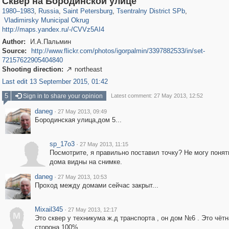
Сквер на Бородинской улице
3,591
65
1980
–
1983
,
Russia
,
Saint Petersburg
,
Tsentralny District SPb
,
Vladimirsky Municipal Okrug
http://maps.yandex.ru/-/CVVz5AI4
Author:
И.А.Пальмин
Source:
http://www.flickr.com/photos/igorpalmin/3397882533/in/set-
72157622905404840
Shooting direction:
northeast

Last edit 13 September 2015, 01:42
5
Sign in to share your opinion
Latest comment: 27 May 2013, 12:52
daneg
·
27 May 2013, 09:49
Бородинская улица,дом 5...
sp_17o3
·
27 May 2013, 11:15
Посмотрите, я правильно поставил точку? Не могу понят
дома видны на снимке.
daneg
·
27 May 2013, 10:53
Проход между домами сейчас закрыт...
Mixail345
·
27 May 2013, 12:17
M
Это сквер у техникума ж.д транспорта , он дом №6 . Это чётн
сторона 100% .