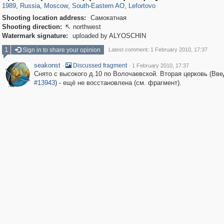
1989
,
Russia
,
Moscow
,
South-Eastern AO
,
Lefortovo
Shooting location address:
Самокатная
Shooting direction:
northwest

Watermark signature:
uploaded by ALYOSCHIN
1
Sign in to share your opinion
Latest comment: 1 February 2010, 17:37
seakonst
·
·
Discussed fragment
1 February 2010, 17:37
Снято с высокого д.10 по Волочаевской. Вторая церковь (Вве
#13943
) - ещё не восстановлена (см. фрагмент).