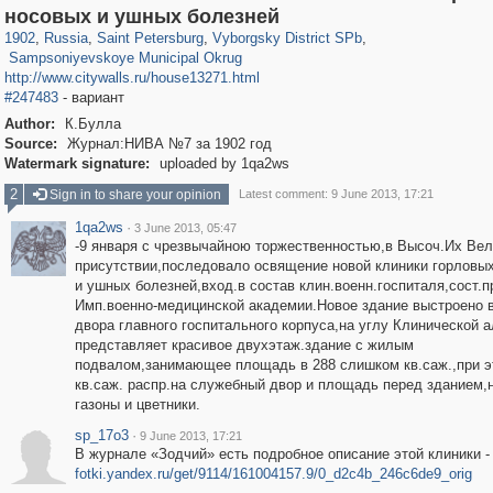
197,175
1,406,955
5,714
29,248
10,258
208
носовых и ушных болезней
2,874
51
1902
,
Russia
,
Saint Petersburg
,
Vyborgsky District SPb
,
Sampsoniyevskoye Municipal Okrug
http://www.citywalls.ru/house13271.html
#247483
- вариант
Author:
К.Булла
Source:
Журнал:НИВА №7 за 1902 год
Watermark signature:
uploaded by 1qa2ws
2
Sign in to share your opinion
Latest comment: 9 June 2013, 17:21
1qa2ws
·
3 June 2013, 05:47
-9 января с чрезвычайною торжественностью,в Высоч.Их Ве
присутствии,последовало освящение новой клиники горловы
и ушных болезней,вход.в состав клин.военн.госпиталя,сост.п
Имп.военно-медицинской академии.Новое здание выстроено 
двора главного госпитального корпуса,на углу Клинической а
представляет красивое двухэтаж.здание с жилым
подвалом,занимающее площадь в 288 слишком кв.саж.,при э
кв.саж. распр.на служебный двор и площадь перед зданием,
газоны и цветники.
sp_17o3
·
9 June 2013, 17:21
В журнале «Зодчий» есть подробное описание этой клиники 
fotki.yandex.ru/get/9114/161004157.9/0_d2c4b_246c6de9_orig