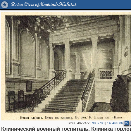
Retro View of Mankind's Habitat
Sizes:
482×372
|
905×700
|
1404×1086
W
Клинический военный госпиталь. Клиника горло