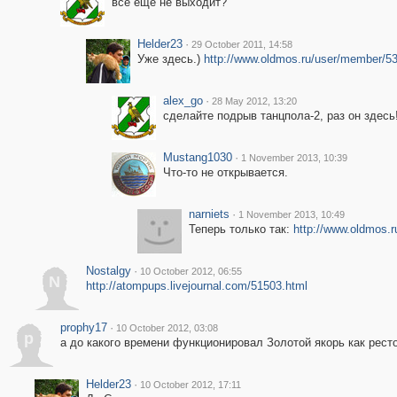
всё еще не выходит?
Helder23
·
29 October 2011, 14:58
Уже здесь.)
http://www.oldmos.ru/user/member/5
alex_go
·
28 May 2012, 13:20
сделайте подрыв танцпола-2, раз он здесь
Mustang1030
·
1 November 2013, 10:39
Что-то не открывается.
narniets
·
1 November 2013, 10:49
Теперь только так:
http://www.oldmos.
Nostalgy
·
10 October 2012, 06:55
N
http://atompups.livejournal.com/51503.html
prophy17
·
10 October 2012, 03:08
p
а до какого времени функционировал Золотой якорь как рест
Helder23
·
10 October 2012, 17:11