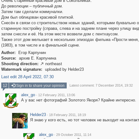
Очень старинный красивый дом в Сокольниках.
До революции – публичный дом.
Затем там сделали коммуналки.
Дом был облицован красивой плиткой.
Снесён в связи со строительством новых зданий, которыми буквально 
старинную постройку (справа, слева и на заднем плане через улицу вид
затем снесли и её. На этом месте возвели дом с пентхаусом.
Также этот дом мелькает в нескольких эпизодах фильма «Прости меня
(1983), в том числе и в финальной сцене.
Author:
Егор Карпунин
Source:
архив Е. Карпунина
Shooting direction:
northeast

Watermark signature:
uploaded by Helder23
Last edit 28 April 2022, 07:30
12
Sign in to share your opinion
Latest comment: 7 December 2014, 19:32
alex_go
·
12 February 2011, 13:06
А у вас нет фотографий Золотого Якоря? Крайне интересно.
Helder23
·
18 February 2011, 18:19
Я знаю у кого есть, но тот человек не выходит на контакт
alex_go
·
29 October 2011, 11:14