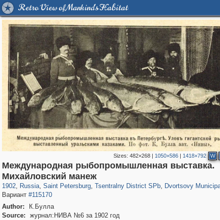
Retro View of Mankind's Habitat
Sizes:
482×268
|
1050×586
|
1418×792
W
Международная рыбопромышленная выставка.
197,175
1,406,871
5,714
29,248
50,244
1,838
22,589
1,098
Михайловский манеж
1902
,
Russia
,
Saint Petersburg
,
Tsentralny District SPb
,
Dvortsovy Municipa
Вариант
#115170
Author:
К.Булла
Source:
журнал:НИВА №6 за 1902 год