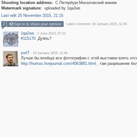
Shooting location address:
С.Петербург,Михаловский манеж
Watermark signature:
uploaded by 1qa2ws
Last edit 25 November 2015, 21:15
2
Sign in to share your opinion
Latest comment: 16 January 2015, 11:40
1qa2ws
·
2 June 2013, 07:21
#115170
,Дубль?
yuriT
·
16 January 2015, 11:40
Лучше бы вообще все фотографии с этой выставки взять от
http://humus.livejournal.com/4063881.html
, там разрешение бо