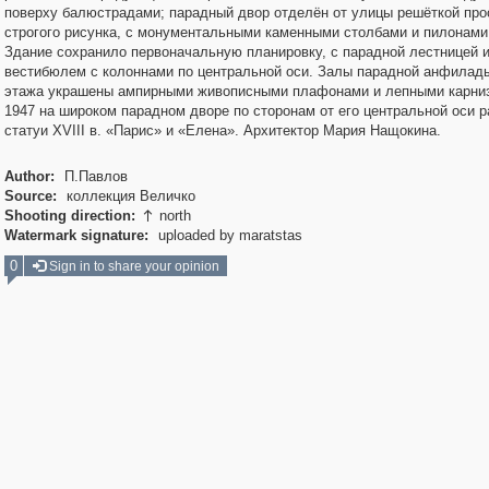
поверху балюстрадами; парадный двор отделён от улицы решёткой про
строгого рисунка, с монументальными каменными столбами и пилонами 
Здание сохранило первоначальную планировку, с парадной лестницей 
вестибюлем с колоннами по центральной оси. Залы парадной анфилады
этажа украшены ампирными живописными плафонами и лепными карни
1947 на широком парадном дворе по сторонам от его центральной оси 
статуи XVIII в. «Парис» и «Елена». Архитектор Мария Нащокина.
Author:
П.Павлов
Source:
коллекция Величко
Shooting direction:
north

Watermark signature:
uploaded by maratstas
0
Sign in to share your opinion