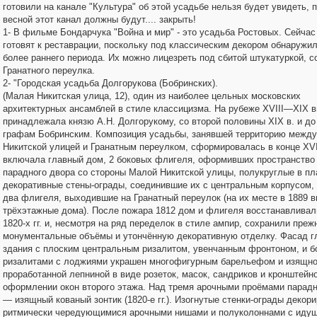
готовили на канале "Культура" об этой усадьбе нельзя будет увидеть, 
весной этот канал должны будут.... закрыть!
1- В фильме Бондарчука "Война и мир" - это усадьба Ростовых. Сейчас
готовят к реставрации, поскольку под классическим декором обнаружи
более раннего периода. Их можно лицезреть под сбитой штукатуркой, с
Гранатного переулка.
2- "Городская усадьба Долгорукова (Бобринских).
(Малая Никитская улица, 12), один из наиболее цельных московских
архитектурных ансамблей в стиле классицизма. На рубеже XVIII—XIX в
принадлежала князю А.Н. Долгорукому, со второй половины XIX в. и д
графам Бобринским. Композиция усадьбы, занявшей территорию межд
Никитской улицей и Гранатным переулком, сформировалась в конце XVII
включала главный дом, 2 боковых флигеля, оформивших пространство
парадного двора со стороны Малой Никитской улицы, полукруглые в пл
декоративные стены-ограды, соединившие их с центральным корпусом, 
два флигеля, выходившие на Гранатный переулок (на их месте в 1889 
трёхэтажные дома). После пожара 1812 дом и флигеля восстанавливал
1820-х гг. и, несмотря на ряд переделок в стиле ампир, сохранили преж
монументальные объёмы и утончённую декоративную отделку. Фасад г
здания с плоским центральным ризалитом, увенчанным фронтоном, и 
ризалитами с лоджиями украшен многофигурным барельефом и изящн
проработанной лепниной в виде розеток, масок, сандриков и кронштейн
оформлении окон второго этажа. Над тремя арочными проёмами парадн
— изящный кованый зонтик (1820-е гг.). Изогнутые стенки-ограды декор
ритмически чередующимися арочными нишами и полуколоннами с иду