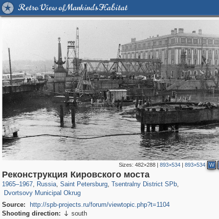
Retro View of Mankind's Habitat
Sizes:
482×288
|
893×534
|
893×534
W
197,153
1,406,685
5,709
29,243
50,242
1,833
Реконструкция Кировского моста
22,587
1,098
1965
–
1967
,
Russia
,
Saint Petersburg
,
Tsentralny District SPb
,
Dvortsovy Municipal Okrug
Source:
http://spb-projects.ru/forum/viewtopic.php?t=1104
Shooting direction:
south
