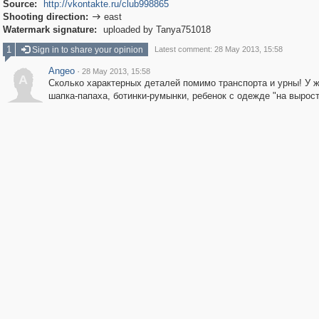
Source:
http://vkontakte.ru/club998865
Shooting direction:
east

Watermark signature:
uploaded by Tanya751018
1
Sign in to share your opinion
Latest comment: 28 May 2013, 15:58
Angeo
·
28 May 2013, 15:58
A
Сколько характерных деталей помимо транспорта и урны! У
шапка-папаха, ботинки-румынки, ребенок с одежде "на вырост