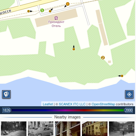
5
2
Leaflet
| ©
SCANEX ITC LLC
| ©
OpenStreetMap
contributors
1826
2000
Nearby images