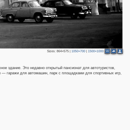
Sizes:
864×575
|
1050×700
|
1500×1000
W
жное здание. Это недавно открытый пансионат для автотуристов,
 — гаражи для автомашин, парк с площадками для спортивных игр,