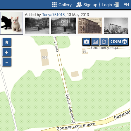
Gallery
Sign up
Login
EN
Added by
Tanya751018
, 13 May 2013
OSM