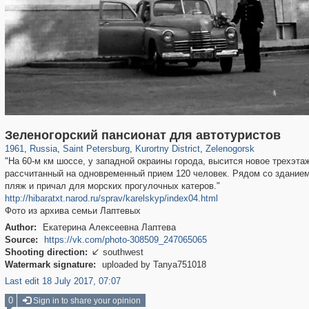
197,075
1,406,211
5,709
29,243
5,952
9
1,541
2
Зеленогорский пансионат для автотуристов
1961
,
Russia
,
Saint Petersburg
,
Kurortny District
,
Zelenogorsk
"На 60-м км шоссе, у западной окраины города, высится новое трехэта
рассчитанный на одновременный прием 120 человек. Рядом со зданием
пляж и причал для морских прогулочных катеров."
http://hibaratxt.narod.ru/sprav/karelskyp/index04.html
Фото из архива семьи Лаптевых
Author:
Екатерина Алексеевна Лаптева
Source:
https://vk.com/photo-308509_247065065
Shooting direction:
southwest

Watermark signature:
uploaded by Tanya751018
Last edit 18 July 2017, 07:07
0
Sign in to share your opinion