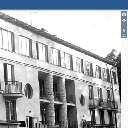
1
6
2k